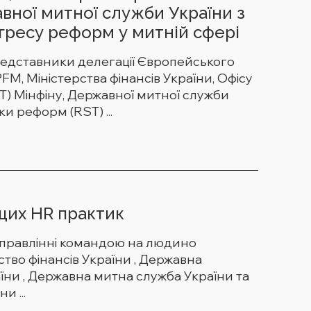
вної митної служби України з
гресу реформ у митній сфері
редставники делегації Європейського
M, Міністерства фінансів України, Офісу
) Мінфіну, Державної митної служби
и реформ (RST) ...
щих HR практик
 управлінні командою на людино
тво фінансів України , Державна
їни , Державна митна служба України та
и ...