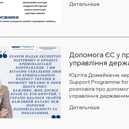
Детальніше
Допомога ЄС у п
управління держа
Юргіта Домейкієне, ке
Support Programme for
розповіла про допомо
управління державним ф
Детальніше