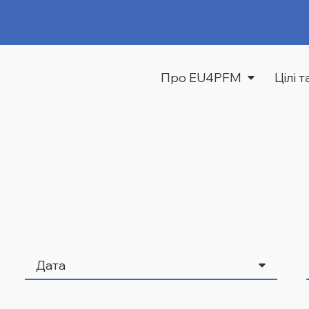
Про EU4PFM
Цілі 