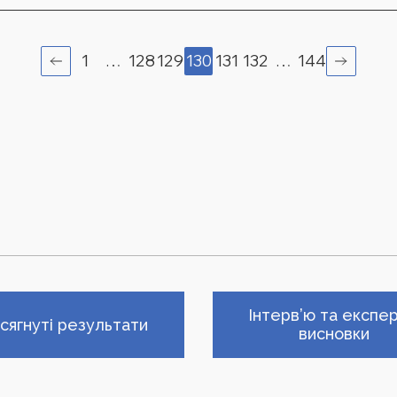
1
…
128
129
130
131
132
…
144
Інтерв’ю та експер
сягнуті результати
висновки