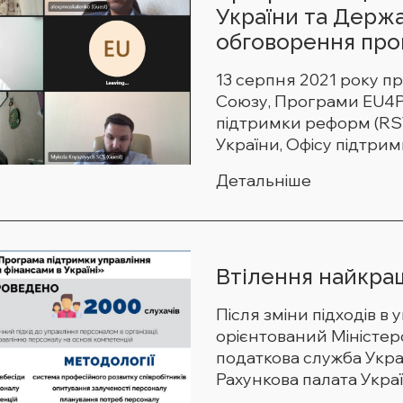
України та Держа
обговорення про
13 серпня 2021 року п
Союзу, Програми EU4PF
підтримки реформ (RST
України, Офісу підтримк
Детальніше
Втілення найкра
Після зміни підходів в
орієнтований Міністерс
податкова служба Укра
Рахункова палата Україн