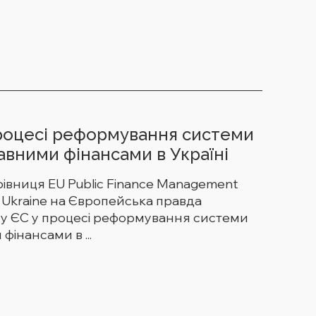
роцесі реформування системи
вними фінансами в Україні
рівниця EU Public Finance Management
 Ukraine на Європейська правда
гу ЄС у процесі реформування системи
інансами в ...