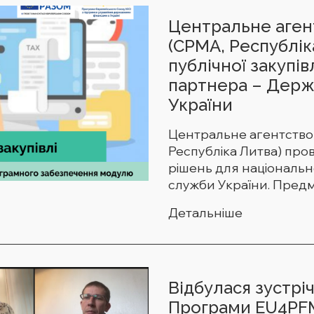
Центральне аген
(СРМА, Республі
публічної закупів
партнера – Держ
України
Центральне агентство
Республіка Литва) пров
рішень для національн
служби України. Предмет
Детальніше
Відбулася зустріч
Програми EU4PFM,