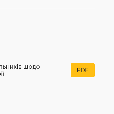
альників щодо
PDF
ії