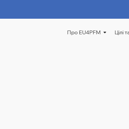
Про EU4PFM
Цілі 