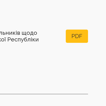
альників щодо
PDF
кої Республіки