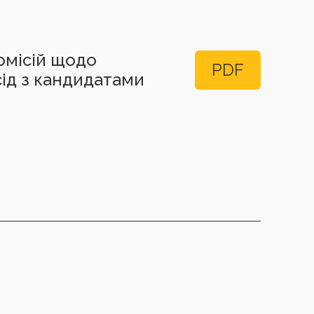
омісій щодо
PDF
сід з кандидатами