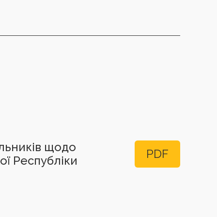
альників щодо
PDF
кої Республіки