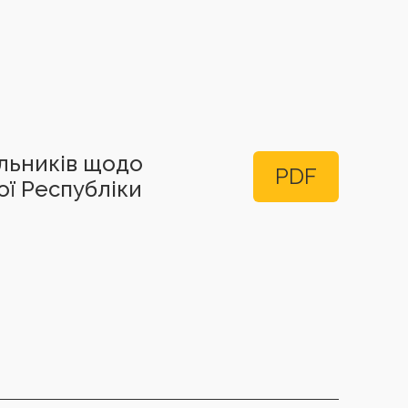
альників щодо
PDF
ої Республіки