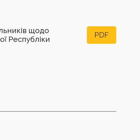
альників щодо
PDF
кої Республіки