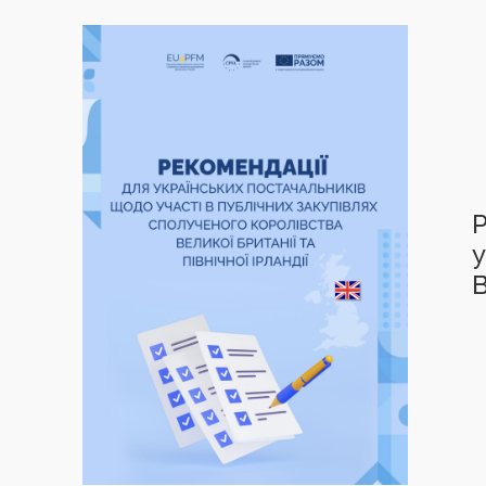
Р
у
В