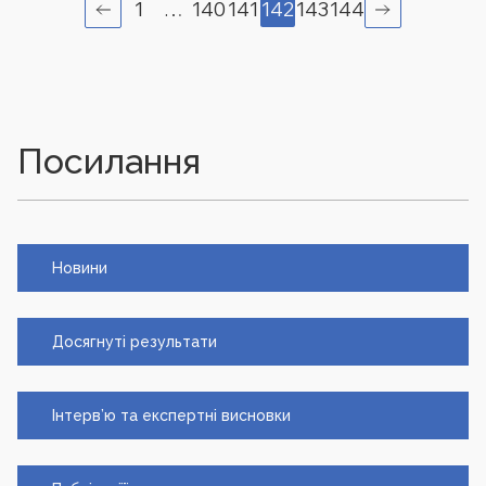
1
…
140
141
142
143
144
Посилання
Новини
Досягнуті результати
Інтерв’ю та експертні висновки