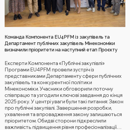
Команда Компонента EU4PFM із закупівель та
Департамент публічних закупівель Мінекономіки
визначили пріоритети на наступний етап Проєкту
Експерти Компонента «Публічні закупівлі»
Програми EU4PFM провели зустріч із
представниками Департаменту сфери публічних
закупівель та конкурентної політики
Мінекономіки. Учасники обговорили поточну
співпрацю та узгодили ключові завдання до кінця
2025 року. У центрі уваги були такі питання: Закон
про публічні закупівлі. Завершення розробки,
ухвалення та впровадження закону залишаються
пріоритетом. Обидві сторони підкреслили
важливість підвищення рівня професіоналізації…