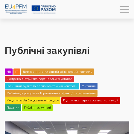
Публічні закупівлі
HR
IT
Державний внутрішній фінансовий контроль
Екстрена підтримка партнерських установ
Зовнішній аудит та парламентський контроль
Митниця
Мобілізація доходів та Горизонтальні функції та управління
Модернізація бюджетного процесу
Підтримка партнерських інституцій
Податки
Публічні закупівлі