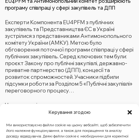
EU4PFM та Антимонопольний комітет розширюють
програму співпраці у сфері закупівель та ДПП
Експерти Компонента EU4PFM з публічних
закупівель та Представництва ЄС в Україні
зустрілися з представниками Антимонопольного
комітету України (АМКУ). Метою було
обговорення поточної програми співпраці у сфері
публічних закупівель. Серед ключових тем були:
проєкт Закону про публічні закупівлі, державно-
приватне партнерство (ДПП), концесії та
розвиток спроможностей. Учасники підбили
підсумки роботи за Розділом 5 «Публічні закупівлі»
переговорного процесу…
Читати далі
Керування згодою
Ми використовуємо файли cookie на цьому вебсайті, щоб забезпечити
1
…
3
4
5
його належне функціонування, а також для покращення та аналізу
досвіду відвідувачів. Деякі файли cookie є необхідними для коректної