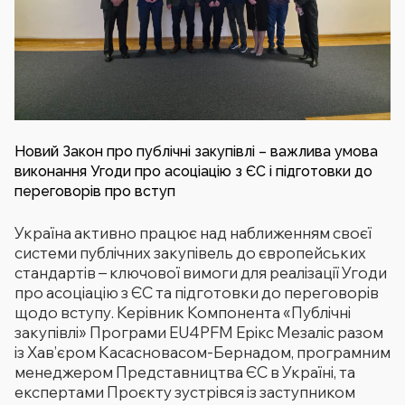
Новий Закон про публічні закупівлі – важлива умова
виконання Угоди про асоціацію з ЄС і підготовки до
переговорів про вступ
Україна активно працює над наближенням своєї
системи публічних закупівель до європейських
стандартів – ключової вимоги для реалізації Угоди
про асоціацію з ЄС та підготовки до переговорів
щодо вступу. Керівник Компонента «Публічні
закупівлі» Програми EU4PFM Ерікс Мезаліс разом
із Хав’єром Касасновасом-Бернадом, програмним
менеджером Представництва ЄС в Україні, та
експертами Проєкту зустрівся із заступником