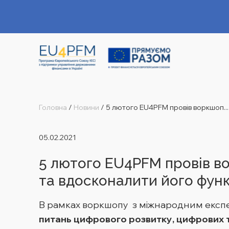
Головна
/
Новини
/
5 лютого EU4PFM провів воркшоп...
05.02.2021
5 лютого EU4PFM провів в
та вдосконалити його функ
В рамках воркшопу з міжнародним експ
питань цифрового розвитку, цифрових т