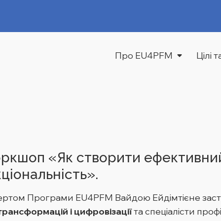
Про EU4PFM
Цілі 
оркшоп «Як створити ефективни
ціональність».
ертом Програми EU4PFM Вайдою Ейдімтієне заст
рансформацій і цифровізації
та спеціалісти про