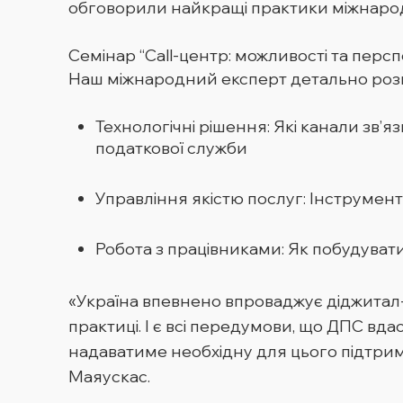
обговорили найкращі практики міжнародн
Семінар “Call-центр: можливості та перс
Наш міжнародний експерт детально розп
Технологічні рішення: Які канали зв’я
податкової служби
Управління якістю послуг: Інструмен
Робота з працівниками: Як побудуват
«Україна впевнено впроваджує діджитал-
практиці. І є всі передумови, що ДПС вда
надаватиме необхідну для цього підтри
Маяускас.