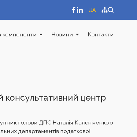
UA
та компоненти
Новини
Контакти
й консультативний центр
упник голови ДПС Наталія Калєніченко
з
фільних департаментів податкової