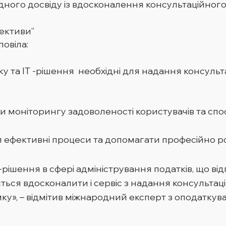
ого досвіду із вдосконалення консультаційного 
пективи”
овіла:
зку та ІТ -рішення необхідні для надання консульт
ти моніторингу задоволеності користувачів та сп
и ефективні процеси та допомагати професійно р
рішення в сфері адміністрування податків, що ві
сться вдосконалити і сервіс з надання консультац
мку», – відмітив міжнародний експерт з оподат