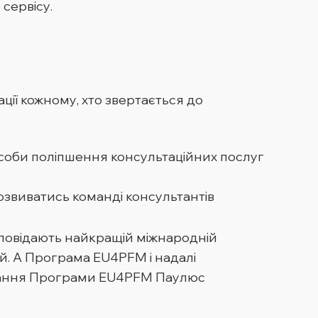
сервісу.
ації кожному, хто звертається до
особи поліпшення консультаційних послуг
озвиватись команді консультантів
дповідають найкращій міжнародній
ій. А Програма EU4PFM і надалі
кування Програми EU4PFM Паулюс