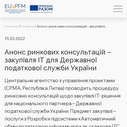
Головна
/
Новини
/
Анонс ринкових консультацій – закупівля...
15.02.2022
Анонс ринкових консультацій –
закупівля ІТ для Державної
податкової служби України
Центральне агентство з управління проектами
(СРМА, Республіка Литва) проводить процедуру
ринкових консультацій щодо закупівлі ІТ-рішення
для національного партнера – Державної
податкової служби України. Предмет закупівлі –
послуги з Розробки підсистеми «Автоматичний
обмін податковою інформацією» як складова ІТС