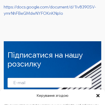
https://docs.google.com/document/d/1Iv8390SV-
ymrNhFBeGMdwNYFOKnKNpIo
Підписатися на нашу
розсилку
Підписатись
Керування згодою