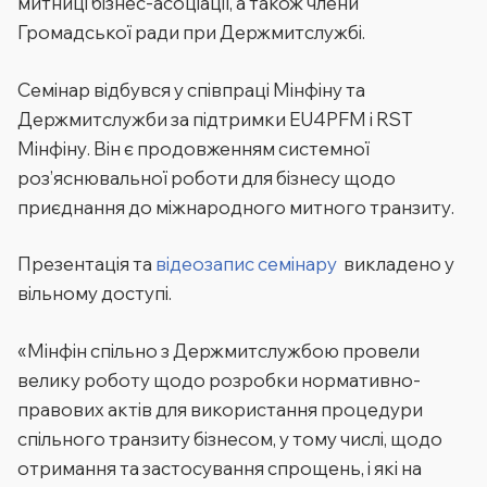
митниці бізнес-асоціації, а також члени
Громадської ради при Держмитслужбі.
Семінар відбувся у співпраці Мінфіну та
Держмитслужби за підтримки EU4PFM і RST
Мінфіну. Він є продовженням системної
роз’яснювальної роботи для бізнесу щодо
приєднання до міжнародного митного транзиту.
Презентація та
відеозапис семінару
викладено у
вільному доступі.
«Мінфін спільно з Держмитслужбою провели
велику роботу щодо розробки нормативно-
правових актів для використання процедури
спільного транзиту бізнесом, у тому числі, щодо
отримання та застосування спрощень, і які на