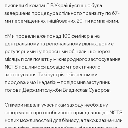
виявили 4 компанії. В Україні успішно була
завершена процедура спільного транзиту по 67-
ми переміщеннях, ініційованих 20-ти компаніями.
«Ми провели вже понад 100 семінарів на
центральному та регіональному рівнях, вони є
регулярними, і у вересні ми обіцяли, що через
місяць після початку міжнародного застосування
NCTS поділимося досвідом практичного
застосування. Такі зустрічі з бізнесом ми
продовжимо і надалі», – повідомив заступник
голови Держмитслужби Владислав Суворов.
Спікери надали учасникам заходу необхідну
інформацію про особливості приєднання до NCTS,
нових можливостей для бізнесу, а також зазначили
важливість зворотного зв’язку від користувачів