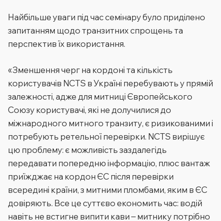
Найбільше уваги під час семінару було приділено
запитанням щодо транзитних спрощень та
перспектив їх використання.
«Зменшення черг на кордоні та кількість
користувачів NCTS в Україні перебувають у прямій
залежності, адже для митниці Європейського
Союзу користувачі, які не долучилися до
міжнародного митного транзиту, є ризикованими і
потребують ретельної перевірки. NCTS вирішує
цю проблему: є можливість заздалегідь
передавати попередню інформацію, плюс вантаж
приїжджає на кордон ЄС після перевірки
всередині країни, з митними пломбами, яким в ЄС
довіряють. Все це суттєво економить час: водій
навіть не встигне випити кави – митнику потрібно