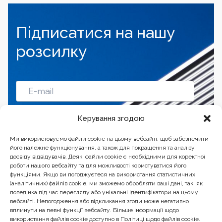
Підписатися на нашу
розсилку
Підписатись
Керування згодою
Ми використовуємо файли cookie на цьому вебсайті, щоб забезпечити
його належне функціонування, а також для покращення та аналізу
досвіду відвідувачів. Деякі файли cookie є необхідними для коректної
роботи нашого вебсайту та для можливості користуватися його
функціями. Якщо ви погоджуєтеся на використання статистичних
(аналітичних) файлів cookie, ми зможемо обробляти ваші дані, такі як
поведінка під час перегляду або унікальні ідентифікатори на цьому
вебсайті. Непогодження або відкликання згоди може негативно
вплинути на певні функції вебсайту. Більше інформації щодо
використання файлів cookie доступно в Політиці щодо файлів cookie.