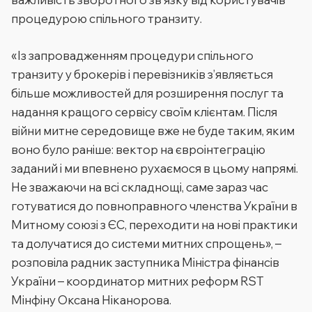
процедурою спільного транзиту.
«Із запровадженням процедури спільного
транзиту у брокерів і перевізників з’являється
більше можливостей для розширення послуг та
надання кращого сервісу своїм клієнтам. Після
війни митне середовище вже не буде таким, яким
воно було раніше: вектор на євроінтеграцію
заданий і ми впевнено рухаємося в цьому напрямі.
Не зважаючи на всі складнощі, саме зараз час
готуватися до повноправного членства України в
Митному союзі з ЄС, переходити на нові практики
та долучатися до системи митних спрощень», –
розповіла радник заступника Міністра фінансів
України – координатор митних реформ RST
Мінфіну Оксана Ніканорова.