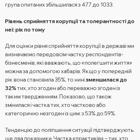
група опитаних збільшилася з 477 до 1033.
Рівень сприйняття корупції та толерантності до
неї: рік по тому
Для оцінки рівня сприйняття корупції в державі ми
визначаємо передовсім частку респондентів-
бізнесменів, які вважають, що «полегшити життя»
можна за допомогою хабарів. Якщо у попередній
рік вона становила 35%, то нині
зменшилася до
32%
тих, хто згоден або переважно згоден із
таким твердженням. Показово, що також
змінилася і частка тих, хто частково або
категорично незгоден із цим: з 53% до 59%.
Тенденцію до поліпшення ситуації підтверджують
ще два показники. Частка «практиків» – тих, хто