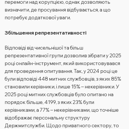
перемоги над корупцією, однак дозволяють
визначити, де просування відбувається, а що
потребує додаткової уваги.
Збільшення репрезентативності
Відповіді від чисельнішої та більш
репрезентативної групи дозволив зібрати у 2025
році онлайн-інструмент, який використовувався
для проведення опитування. Так, у 2024 році це
були відповіді 448 митних службовців, з яких 85%
становили керівники, і лише 15% – некерівники. У
2025 році митних службовців було опитано на
порядок більше, 4199, з яких 23% були
керівниками, а 77% – некерівниками, що точніше
відображає персональну структуру
Держмитслужби. Щодо приватного сектору, то