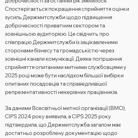
доброчесності за останній рік змінилося.
Спостерігається покращення сприйняття оцінки
зусиль Держмитслужби щодо підвищення
доброчесності приватним сектором та
зовнішньою аудиторією. Це свідчить про
співпрацю Держмитслужби із зацікавленими
сторонами бізнесу та громадськістю через
зовнішні канали комунікації. Деяке погіршення
сприйняття опитаними митними службовцями у
2025 році може бути наслідком більшої вибірки
опитаних посадовців та справедливішої
репрезентативності некерівних працівників.
За даними Всесвітньої митної організації (ВМО),
CIPS 2024 року виявила, а CIPS 2025 року
підтвердила, що Держмитслужба загалом має
достатньо розроблену документацію щодо