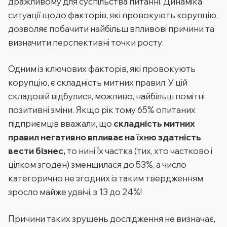
дражливому для суспільства питанні. Динаміка
ситуації щодо факторів, які провокують корупцію,
дозволяє побачити найбільш впливові причини та
визначити перспективні точки росту.
Одним із ключових факторів, які провокують
корупцію, є складність митних правил. У цій
складовій відбулися, можливо, найбільш помітні
позитивні зміни. Якщо рік тому 65% опитаних
підприємців вважали, що
складність митних
правил негативно впливає на їхню здатність
вести бізнес,
то нині їх частка (тих, хто частково і
цілком згоден) зменшилася до 53%, а число
категорично не згодних із таким твердженням
зросло майже удвічі, з 13 до 24%!
Причини таких зрушень дослідження не визначає,