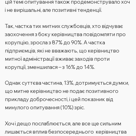
цій темі опитування також продемонструвало хоч
і не вирішальні, але позитивні тенденції.
Так, частка тих митних службовців, хто відчуває
заохочення з боку керівництва повідомляти про
корупцію, зросла з 87% до 90%. А частка
підприємців, які не вважають, що керівництво
митної адміністрації вживає заходів проти
корупції, зменшилася – з 16% до 14%.
Однак суттєва частина, 13%, дотримується думки,
що митне керівництво не подає позитивного
прикладу доброчесності, і цей показник від
минулого опитування (10%) зріс.
Хоч і дещо послаблюється, але все ще сильним
лишається вплив безпосереднього керівництва