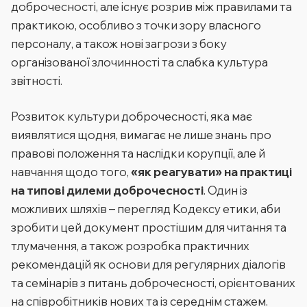
доброчесності, але існує розрив між правилами та
практикою, особливо з точки зору власного
персоналу, а також нові загрози з боку
організованої злочинності та слабка культура
звітності.
Розвиток культури доброчесності, яка має
виявлятися щодня, вимагає не лише знань про
правові положення та наслідки корупції, але й
навчання щодо того,
«як реагувати» на практиці
на типові дилеми доброчесності
. Один із
можливих шляхів – перегляд Кодексу етики, аби
зробити цей документ простішим для читання та
тлумачення, а також розробка практичних
рекомендацій як основи для регулярних діалогів
та семінарів з питань доброчесності, орієнтованих
на співробітників нових та із середнім стажем.