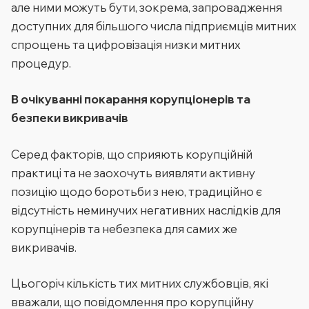
але ними можуть бути, зокрема, запровадження
доступних для більшого числа підприємців митних
спрощень та цифровізація низки митних
процедур.
В очікуванні покарання корупціонерів та
безпеки викривачів
Серед факторів, що сприяють корупційній
практиці та не заохочуть виявляти активну
позицію щодо боротьби з нею, традиційно є
відсутність неминучих негативних наслідків для
корупцінерів та небезпека для самих же
викривачів.
Цьогоріч кількість тих митних службовців, які
вважали, що повідомлення про корупційну