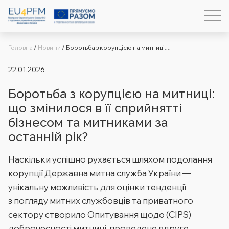
Головна
/
Новини
/
Боротьба з корупцією на митниці:...
22.01.2026
Боротьба з корупцією на митниці:
що змінилося в її сприйнятті
бізнесом та митниками за
останній рік?
Наскільки успішно рухається шляхом подолання
корупції Державна митна служба України —
унікальну можливість для оцінки тенденції
з погляду митних службовців та приватного
сектору створило Опитування щодо (CIPS)
доброчесності митниці, проведене вдруге