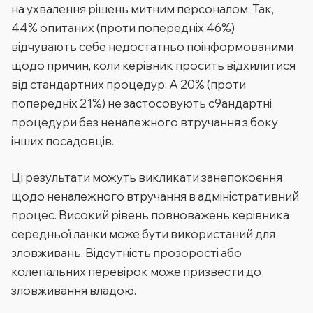
на ухвалення рішень митним персоналом. Так,
44% опитаних (проти попередніх 46%)
відчувають себе недостатньо поінформованими
щодо причин, коли керівник просить відхилитися
від стандартних процедур. А 20% (проти
попередніх 21%) не застосовують с9андартні
процедури без неналежного втручання з боку
інших посадовців.
Ці результати можуть викликати занепокоєння
щодо неналежного втручання в адміністративний
процес. Високий рівень повноважень керівника
середньої ланки може бути використаний для
зловживань. Відсутність прозорості або
колегіальних перевірок може призвести до
зловживання владою.