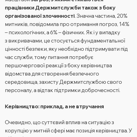
працівники Держмитслужби також з боку
організованої злочинності
. Значна частина, 20%
митників, повідомила про отримання погроз, 14%
– психологічних, а 6% – фізичних. Як і у випадку
з викривачами, це стосується фундаментальної
цінності безпеки, яку необхідно підтримувати під
час служби, тому питання потребує
першочергової реакції з боку керівництва
відомства для створення безпечного
середовища, захисту Держмитслужбою свого
персоналу, а відтак підтримки доброчесності.
Керівництво: приклад, а не втручання
Очевидно, що суттєвий вплив на ситуацію з
корупцію у митній сфері має позиція керівництва. У