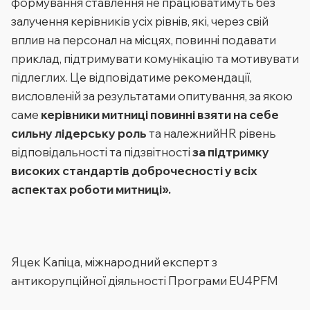
формування ставлення не працюватимуть без
залучення керівників усіх рівнів, які, через свій
вплив на персонал на місцях, повинні подавати
приклад, підтримувати комунікацію та мотивувати
підлеглих. Це відповідатиме рекомендації,
висловленій за результатами опитування, за якою
саме
керівники митниці повинні взяти на себе
сильну лідерську роль
та належнийHR рівень
відповідальності та підзвітності
за підтримку
високих стандартів доброчесності у всіх
аспектах роботи митниці».
Яцек Капіца, міжнародний експерт з
антикорупційної діяльності Програми EU4PFM