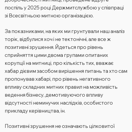
поспіль у 2025 році Держмитслужбою у співпраці
зі Всесвітньою митною організацією.
За показниками, на яких ми грунтували наш аналіз
торік, відбулися хоч і не тектонічні, але все ж
позитивні зрушення. Йдеться про рівень
сприйняття цими двома групами опитаних
корупції на митниці, про кількість тих, вважає
хабар дієвим засобом вирішення питань та хто сам
пропонував хабарі, про рівень негативного
впливу складних митних правил на можливість
ведення бізнесу, демотивуючого впливу
відсутності неминучих наслідків, особистого
прикладу керівництва, ін.
Позитивні зрушення не означають цілковитої