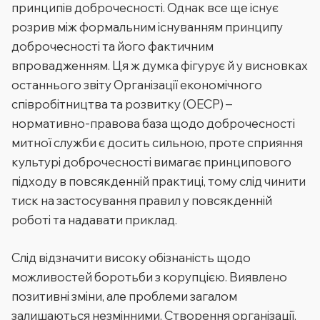
принципів доброчесності. Однак все ще існує
розрив між формальним існуванням принципу
доброчесності та його фактичним
впровадженням. Ця ж думка фігурує й у висновках
останнього звіту Організації економічного
співробітництва та розвитку (ОЕСР) –
нормативно-правова база щодо доброчесності
митної служби є досить сильною, проте сприяння
культурі доброчесності вимагає принципового
підходу в повсякденній практиці, тому слід чинити
тиск на застосування правил у повсякденній
роботі та надавати приклад.
Слід відзначити високу обізнаність щодо
можливостей боротьби з корупцією. Виявлено
позитивні зміни, але проблеми загалом
залишаються незмінними. Створення організації,