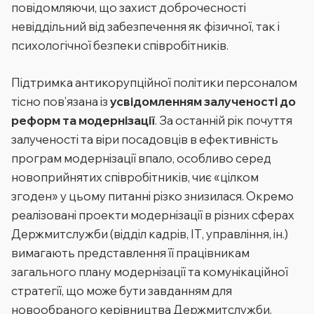
повідомляючи, що захист доброчесності
невіддільний від забезпечення як фізичної, так і
психологічної безпеки співробітників.
Підтримка антикорупційної політики персоналом
тісно пов’язана із
усвідомленням залученості до
реформ та модернізації
. За останній рік почуття
залученості та віри посадовців в ефективність
програм модернізації впало, особливо серед
новоприйнятих співробітників, чиє «цілком
згоден» у цьому питанні різко знизилася. Окремо
реалізовані проекти модернізації в різних сферах
Держмитслужби (відділ кадрів, ІТ, управління, ін.)
вимагають представлення її працівникам
загального плану модернізації та комунікаційної
стратегії, що може бути завданням для
новообраного керівництва Держмитслужби.