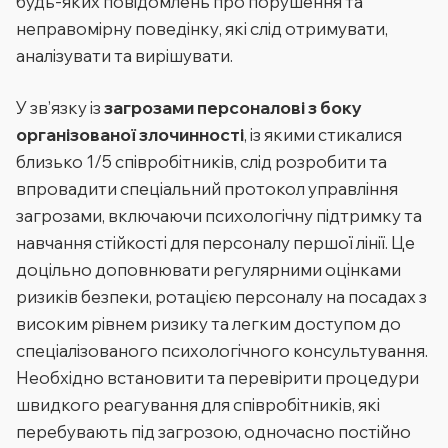
будь-яких повідомлень про порушення та
неправомірну поведінку, які слід отримувати,
аналізувати та вирішувати.
У зв’язку із
загрозами персоналові з боку
організованої злочинності
, із якими стикалися
близько 1/5 співробітників, слід розробити та
впровадити спеціальний протокол управління
загрозами, включаючи психологічну підтримку та
навчання стійкості для персоналу першої лінії. Це
доцільно доповнювати регулярними оцінками
ризиків безпеки, ротацією персоналу на посадах з
високим рівнем ризику та легким доступом до
спеціалізованого психологічного консультування.
Необхідно встановити та перевірити процедури
швидкого реагування для співробітників, які
перебувають під загрозою, одночасно постійно