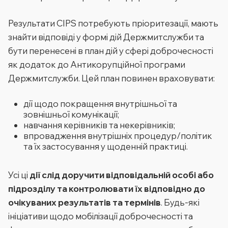
Результати CIPS потребують пріоритезації, мають
знайти відповіді у формі дій Держмитслужби та
бути перенесені в план дій у сфері доброчесності
як додаток до Антикорупційної програми
Держмитслужби. Цей план повинен враховувати:
дії щодо покращення внутрішньої та
зовнішньої комунікації;
навчання керівників та некерівників;
впровадження внутрішніх процедур/політик
та їх застосування у щоденній практиці.
Усі ці
дії слід доручити відповідальній особі або
підрозділу та контролювати їх відповідно до
очікуваних результатів та термінів
. Будь-які
ініціативи щодо мобілізації доброчесності та