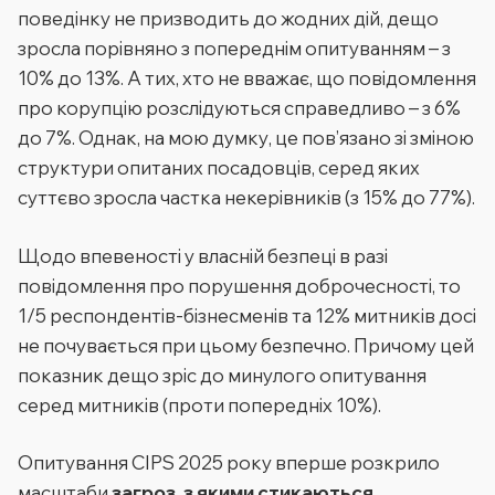
поведінку не призводить до жодних дій, дещо
зросла порівняно з попереднім опитуванням – з
10% до 13%. А тих, хто не вважає, що повідомлення
про корупцію розслідуються справедливо – з 6%
до 7%. Однак, на мою думку, це пов’язано зі зміною
структури опитаних посадовців, серед яких
суттєво зросла частка некерівників (з 15% до 77%).
Щодо впевеності у власній безпеці в разі
повідомлення про порушення доброчесності, то
1/5 респондентів-бізнесменів та 12% митників досі
не почувається при цьому безпечно. Причому цей
показник дещо зріс до минулого опитування
серед митників (проти попередніх 10%).
Опитування CIPS 2025 року вперше розкрило
масштаби
загроз, з якими стикаються