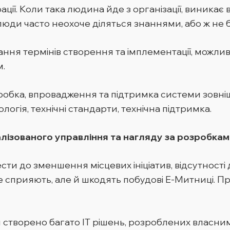
страції. Коли така людина йде з організації, вини
люди часто неохоче діляться знаннями, або ж не 
ння термінів створення та імплементації, можлив
м.
обка, впровадження та підтримка системи зовнішн
логія, технічні стандарти, технічна підтримка.
лізованого управління та нагляду за розробкам
сти до зменшення місцевих ініціатив, відсутност
не сприяють, але й шкодять побудові Е-Митниці. 
ти створено багато ІТ рішень, розроблених власним