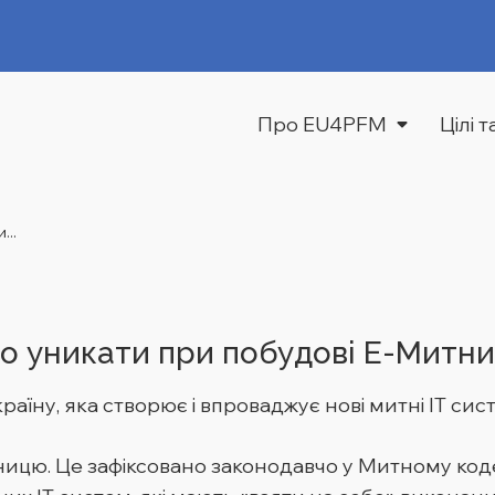
Про EU4PFM
Цілі 
...
о уникати при побудові Е-Митни
країну, яка створює і впроваджує нові митні ІТ си
ицю. Це зафіксовано законодавчо у Митному коде