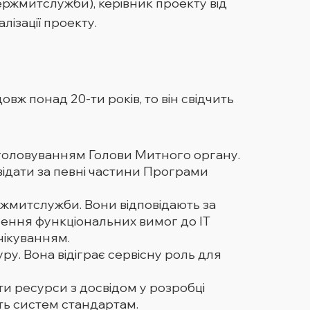
ержмитслужби), керівник проекту від
лізації проекту.
ж понад 20-ти років, то він свідчить
 головуванням Голови Митного органу.
овідати за певні частини Програми
ржмитслужби. Вони відповідають за
чення функціональних вимог до ІТ
чікуванням.
уру. Вона відіграє сервісну роль для
и ресурси з досвідом у розробці
ість систем стандартам.