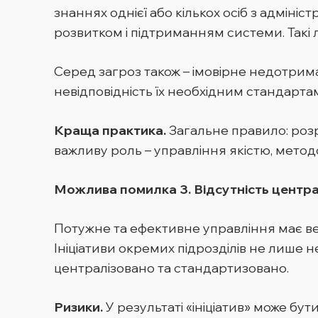
знаннях однієї або кількох осіб з адміні
розвитком і підтриманням системи. Такі 
Серед загроз також – імовірне недотрима
невідповідність їх необхідним стандарта
Краща практика.
Загальне правило: розр
важливу роль – управління якістю, методо
Можлива помилка 3. Відсутність центра
Потужне та ефективне управління має ве
Ініціативи окремих підрозділів не лише 
централізовано та стандартизовано.
Ризики.
У результаті «ініціатив» може бу