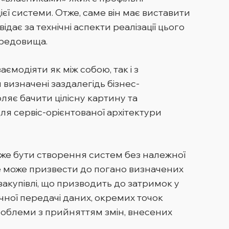
єї системи. Отже, саме він має виставити
ідає за технічні аспекти реалізації цього
ередовища.
ємодіяти як між собою, так і з
визначені заздалегідь бізнес-
оляє бачити цілісну картину та
 для сервіс-орієнтованої архітектури
може бути створення систем без належної
Це може призвести до погано визначених
закупівлі, що призводить до затримок у
учної передачі даних, окремих точок
проблеми з прийняттям змін, внесених