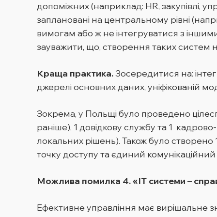
допоміжних (наприклад: HR, закупівлі, у
заплановані на центральному рівні (напр
вимогам або ж не інтегруватися з іншим
зауважити, що, створення таких систем не
Краща практика.
Зосередитися на: інтегр
джерелі основних даних, уніфікованій мод
Зокрема, у Польщі було проведено цілеспр
раніше), 1 довідкову службу та 1 кадрово-
локальних рішень). Також було створено 1 
точку доступу та єдиний комунікаційний 
Можлива помилка 4. «ІТ системи – справа
Ефективне управління має вирішальне зн