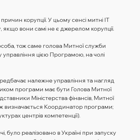
ричин корупції. У цьому сенсі митні ІТ
 якщо вони самі не є джерелом корупції.
 особа, тож саме голова Митної служби
 управління цією Програмою, на чолі
ередбачає належне управління та нагляд
ником програми має бути Голова Митної
дставники Міністерства фінансів, Митної
акож визначається Координатор програми;
турах центрів компетенції).
чі, було реалізовано в Україні при запуску