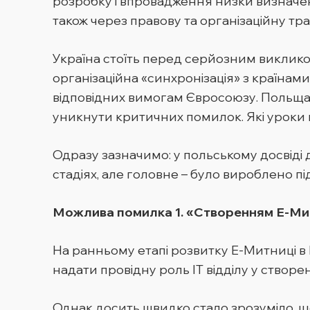
розробку і впровадження низки визначен
також через правову та організаційну т
Україна стоїть перед серйозним викликом 
організаційна «синхронізація» з країнами 
відповідних вимогам Євросоюзу. Польща 
уникнути критичних помилок. Які уроки 
Одразу зазначимо: у польському досвіді 
стадіях, але головне – було вироблено п
Можлива помилка 1. «Створенням Е-Митн
На ранньому етапі розвитку Е-Митниці в По
надати провідну роль ІТ відділу у створе
Однак досить швидко стало зрозуміло, що