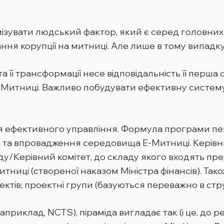
мізувати людський фактор, який є серед головних п
ня корупції на митниці. Але лише в тому випадку,
 її трансформації несе відповідальність її перша
Митниці. Важливо побудувати ефективну систему
для ефективного управління. Формула програми п
а та впровадження середовища Е-Митниці. Керів
у/Керівний комітет, до складу якого входять пре
итниці (створеної наказом Міністра фінансів). Т
ів; проектні групи (базуються переважно в струк
риклад, NCTS), піраміда вигладає так (і це, до ре