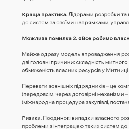
Краща практика.
Лідерами розробки та 
до систем за своїми напрямками, управл
Можлива помилка 2. «Все робимо влас
Майже одразу модель впровадження розр
дві головні причини: складність митного 
обмеженість власних ресурсів у Митниці 
Переваги зовнішніх підрядників – це комп
(передовсім, через договірні механізми – 
(міжнародна процедура закупівлі, постач
Ризики.
Поодинокі випадки власного розв
проблеми з інтеграцією таких систем до 