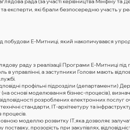
глядова рада (за участі керівництва Мінфіну та Д
та експерти, які брали безпосередню участь у реа
 побудови Е-Митниці, який накопичувався упродов
лядову раду з реалізації Програми Е-Митниці під
ль в управлінні, а заступники Голови мають відп
лужбі.
дповідні профільні підрозділи (департаменти) Де
 (на основі моделювання бізнес-процесів), визна
 відповідності розроблених електронних послуг о
 технічні стандарти, ІТ-архітеетуру та інфраструкт
 процесів.
овною моделлю розвитку ІТ,яка дозволяє залучат
ву поставку, прозорість при закупівлях, відповідн