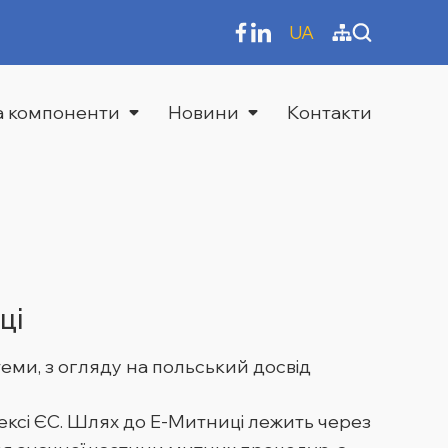
UA
та компоненти
Новини
Контакти
ці
стеми, з огляду на польський досвід
ксі ЄС. Шлях до Е-Митниці лежить через