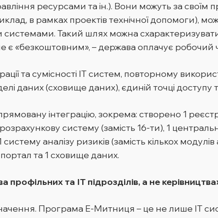
правління ресурсами та ін.). Вони можуть за свої
иклад, в рамках проектів технічної допомоги), мо
и системами. Такий шлях можна схарактеризувати
 є «безкоштовним», – держава оплачує робочий час
ації та сумісності ІТ систем, повторному викорис
елі даних (сховище даних), єдиній точці доступу т
ямовану інтеграцію, зокрема: створено 1 реєстр т
розрахункову систему (замість 16-ти), 1 центральн
систему аналізу ризиків (замість кількох модулів 
портал та 1 сховище даних.
 профільних та ІТ підрозділів, а не керівництва
ачення. Програма Е-Митниця – це не лише ІТ сист