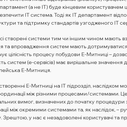
ртамент (а не ІТ) буде кінцевим користувачем ці
зпечити ІТ система. Тоді як ІТ департамент відпов
уктури та підтримку стандартів узгодженого ІТ с
всі створені системи тим чи іншим чином мають вза
ня та впровадження систем мають дотримуватися 
ечує цілісність процесу побудови Е-Митниці – дозв
ність систем (е-сервісів) має вирішальне значення
опейська Е-Митниця.
створенні Е-Митниці на ІТ підрозділ, наслідком 
ї координації між різними процесами/системами. 
нальних вимог, визначених до початку процедури 
ації між окремими системами та, як наслідок, – р
. Зрештою, у нас є незадоволені користувачі та 