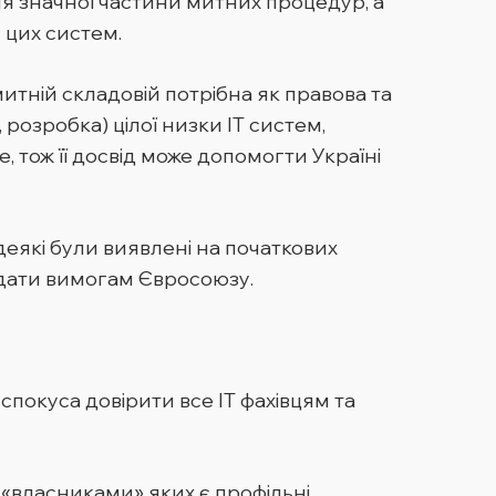
ня значної частини митних процедур, а
 цих систем.
митній складовій потрібна як правова та
 розробка) цілої низки ІТ систем,
 тож її досвід може допомогти Україні
деякі були виявлені на початкових
відати вимогам Євросоюзу.
 спокуса довірити все ІТ фахівцям та
 «власниками» яких є профільні