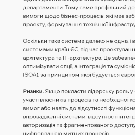
департаменти. Тому саме профільний депа
вимоги щодо бізнес-процесів, які має забе
проекту, формування технічної інфрастр
Оскільки така система далеко не одна, і 
системами країн ЄС, під час проектуван
архітектура та ІТ-архітектура. Це забезп
оптимізувати опції, а інтеграція та суміс
(SOA), за принципом якої будується євр
Ризики.
Якщо покласти лідерську роль у 
участі власників процесів та необхідно
вимог або навіть до відсутності функціо
впровадженні системи, відсутності інтегр
авторизація та фрагментованого доступу
цифровізацією митних процесів.