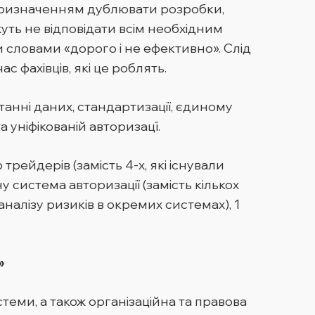
м призначенням дублювати розробки,
жуть не відповідати всім необхідним
 словами «дорого і не ефективно». Слід
 фахівців, які це роблять.
танні даних, стандартизації, єдиному
а уніфікованій авторизацї.
рейдерів (замість 4-х, які існували
у система авторизації (замість кількох
аналізу ризиків в окремих системах), 1
»
еми, а також організаційна та правова