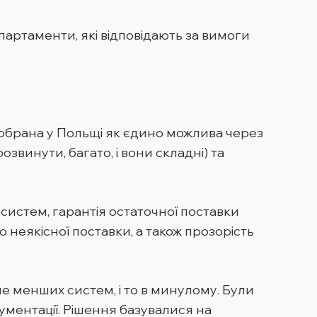
артаменти, які відповідають за вимоги
обрана у Польщі як єдино можлива через
звинути, багато, і вони складні) та
 систем, гарантія остаточної поставки
о неякісної поставки, а також прозорість
е менших систем, і то в минулому. Були
ументації. Рішення базувалися на