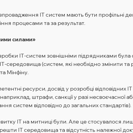
впровадження ІТ систем мають бути профільні деп
іння процесами та за результат.
ними силами»
обки ІТ-систем зовнішніми підрядниками була 
ІТ-середовища (систем, які необхідно змінити та ро
та Мінфіну.
етентні ресурси, досвід у розробці відповідних ІТ
наприклад, штрафи, санкції у разі несвоєчасної аб
ання систем відповідно до загальних стандартів).
итку ІТ на митниці були. Але це стосувалося лиш
решти ІТ середовища та відсутність належної док