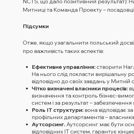
NCTS, що дало позитивний результат): На
Митниці та Команда Проекту – посадовці 
Підсумки
Отже, якщо узагальнити польський досвід
про важливість таких аспектів:
Ефективне управління:
створити Наг
На нього слід покласти вирішальну ро
відповідно до своїх завдань у Митній с
Чітко визначені власники процесів:
ві
визначення та контроль бізнес-вимог
систем і за результат – забезпечення
Роль ІТ структури:
вона відповідає за
профільних департаментів – власників
Аутсорсинг.
Аутсорсинг має бути осн
відповідних ІТ систем, гарантує кінце