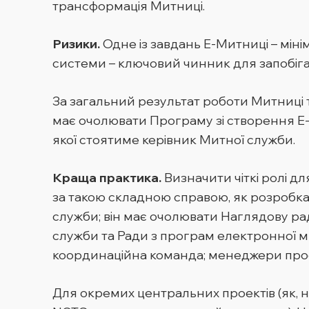
трансформація Митниці.
Ризики.
Одне із завдань Е-Митниці – міні
системи – ключовий чинник для запобіган
За загальний результат роботи Митниці та
має очолювати Програму зі створення Е-
якої стоятиме керівник Митної служби.
Краща практика.
Визначити чіткі ролі 
за такою складною справою, як розробк
служби; він має очолювати Наглядову рад
служби та Ради з програм електронної м
координаційна команда; менеджери проект
Для окремих центральних проектів (як, нап