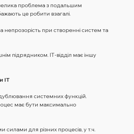
кає велика проблема з подальшим
бажають це робити взагалі.
а непрозорість при створенні систем та
ім підрядником. ІТ-відділ має іншу
и ІТ
і дублювання системних функцій.
Процес має бути максимально
и силами для різних процесів, у т.ч.