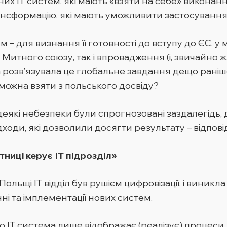
их ІТ систем, які мають «взяти на себе» виконан
рансформацію, які мають уможливити застосування
– для визнання її готовності до вступу до ЄС, у 
Митного союзу, так і впровадження (і, звичайно ж,
розв’язувала це глобальне завдання дещо раніше,
можна взяти з польського досвіду?
деякі небезпеки були спрогнозовані заздалегідь, 
ідходи, які дозволили досягти результату – відпо
иці керує ІТ підрозділ»
льщі ІТ відділ був рушієм цифровізації, і виникла
нні та імплементації нових систем.
 ІТ система лише відображає (реалізує) процеси,