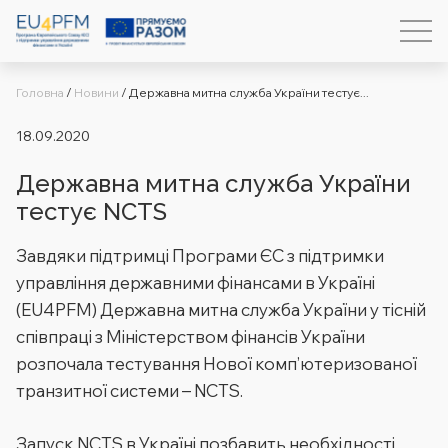
Головна
/
Новини
/
Державна митна служба України тестує...
18.09.2020
Державна митна служба України
тестує NCTS
Завдяки підтримці Програми ЄС з підтримки
управління державними фінансами в Україні
(EU4PFM) Державна митна служба України у тісній
співпраці з Міністерством фінансів України
розпочала тестування Нової комп’ютеризованої
транзитної системи – NCTS.
Запуск NCTS в Україні позбавить необхідності