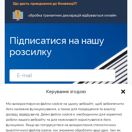
Підписатися на нашу
розсилку
Підписатись
Керування згодою
Ми використовуємо файли cookie на цьому вебсайті, щоб забезпечити
його належне функціонування, а також для покращення та аналізу
досвіду відвідувачів. Деякі файли cookie є необхідними для коректної
роботи нашого вебсайту та для можливості користуватися його
функціями. Якщо ви погоджуєтеся на використання статистичних
(аналітичних) файлів cookie, ми зможемо обробляти ваші дані, такі як