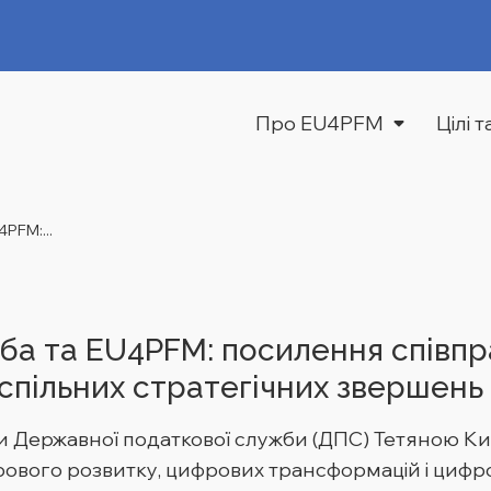
Про EU4PFM
Цілі 
PFM:...
а та EU4PFM: посилення співпра
 спільних стратегічних звершень
ови Державної податкової служби (ДПС) Тетяною К
ового розвитку, цифрових трансформацій і цифров