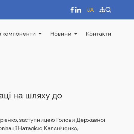
UA
та компоненти
Новини
Контакти
ці на шляху до
ирієнко, заступницею Голови Державної
ізації Наталією Калєніченко,