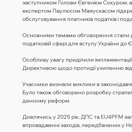
заступником Голови Євгенієм Сокуром,
експертом Паулюсом Маяускасом підкресл
обслуговування платників податків і по
Основними темами обговорення стали до
податковій сфері для вступу України до 
Особливу увагу приділили імплементації
Директивою щодо протидії ухиленню від
Учасники визнали виклики в законодавчій
Було також обговорено розробку страте
денному реформ.
Дивлячись у 2025 рік, ДПС та EU4PFM з
впровадженні заходів, передбачених у На