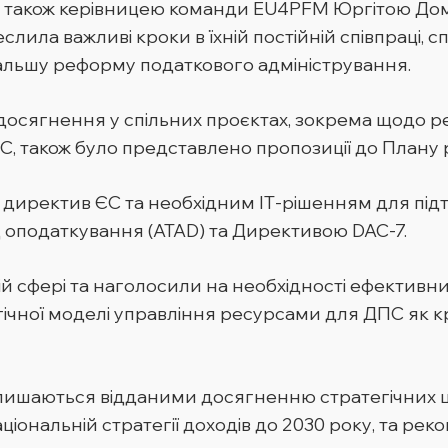
 а також керівницею команди EU4PFM Юргітою Д
ила важливі кроки в їхній постійній співпраці,
дальшу реформу податкового адміністрування.
сягнення у спільних проєктах, зокрема щодо рег
ЄС, також було представлено пропозиції до Плану р
 директив ЄС та необхідним ІТ-рішенням для під
 оподаткування (ATAD) та Директивою DAC-7.
 сфері та наголосили на необхідності ефективних
гічної моделі управління ресурсами для ДПС як 
алишаються відданими досягненню стратегічних ц
ціональній стратегії доходів до 2030 року, та ре