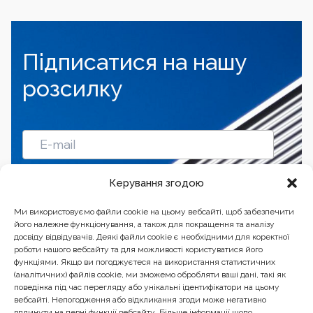
Підписатися на нашу
розсилку
Підписатись
Керування згодою
Ми використовуємо файли cookie на цьому вебсайті, щоб забезпечити
його належне функціонування, а також для покращення та аналізу
досвіду відвідувачів. Деякі файли cookie є необхідними для коректної
роботи нашого вебсайту та для можливості користуватися його
функціями. Якщо ви погоджуєтеся на використання статистичних
(аналітичних) файлів cookie, ми зможемо обробляти ваші дані, такі як
поведінка під час перегляду або унікальні ідентифікатори на цьому
вебсайті. Непогодження або відкликання згоди може негативно
вплинути на певні функції вебсайту. Більше інформації щодо