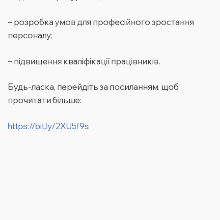
– розробка умов для професійного зростання
персоналу;
– підвищення кваліфікації працівників.
Будь-ласка, перейдіть за посиланням, щоб
прочитати більше:
https://bit.ly/2XU5f9s