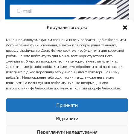
Підписатись
Керування згодою
Ми використовуємо файли cookie на цьому вебсайті, щоб забезпечити
його належне функціонування, а також для покращення та аналізу
досвіду відвідувачів. Деякі файли cookie є необхідними для коректної
роботи нашого вебсайту та для можливості користуватися його
функціями. Якщо ви погоджуєтеся на використання статистичних
(аналітичних) файлів cookie, ми зможемо обробляти ваші дані, такі як
поведінка під час перегляду або унікальні ідентифікатори на цьому
вебсайті. Непогодження або відкликання згоди може негативно
вплинути на певні функції вебсайту. Більше інформації щодо
використання файлів cookie доступно в Політиці щодо файлів cookie.
Бізнес-центр “Ренесанс” 01601, Україна, Київ, вул.
Прийняти
Бульварно-Кудрявська, 24
Відхилити
Вебсайт створений та обслуговується за фінансової підтримки
Європейського Союзу. Його зміст є виключною відповідальністю
EU4PFM і не обов’язково відображає позицію Європейського Союзу.
Переглянути налаштування