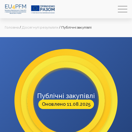
Головна
/
Досягнуті результати
/
Публічні закупівлі
Публічні закупівлі
Оновлено 11.08.2025