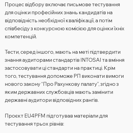
Процес відбору включає письмове тестування
для оцінки професійних знань кандидатів на
відповідність необхідної кваліфікації, а потім
співбесіду з конкурсною комісією для оцінки їхніх
компетенцій.
Тести, серед іншого, мають на меті підтвердити
знання аудиторами стандартів INTOSAI та вміння
застосовувати ці стандарти на практиці. Крім
того, тестування допоможе РП виконати вимоги
нового закону “Про Рахункову палату”, згідно з
яким державних службовців мають замінити
державні аудитори відповідних рангів.
Проєкт EU4PFM підготував матеріали для
тестування трьох рівнів: