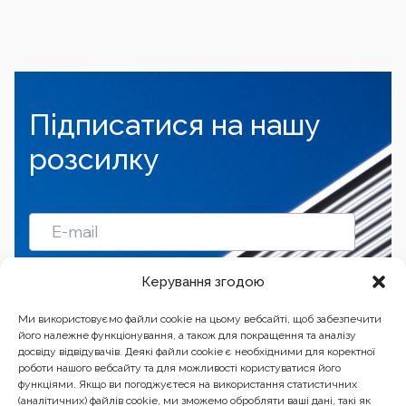
Підписатися на нашу
розсилку
Підписатись
Керування згодою
Ми використовуємо файли cookie на цьому вебсайті, щоб забезпечити
його належне функціонування, а також для покращення та аналізу
досвіду відвідувачів. Деякі файли cookie є необхідними для коректної
роботи нашого вебсайту та для можливості користуватися його
функціями. Якщо ви погоджуєтеся на використання статистичних
(аналітичних) файлів cookie, ми зможемо обробляти ваші дані, такі як