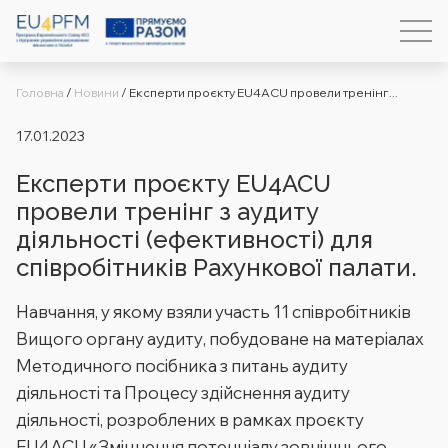
Головна
/
Новини
/
Експерти проєкту EU4ACU провели тренінг...
17.01.2023
Експерти проєкту EU4ACU
провели тренінг з аудиту
діяльності (ефективності) для
співробітників Рахункової палати.
Навчання, у якому взяли участь 11 співробітників
Вищого органу аудиту, побудоване на матеріалах
Методичного посібника з питань аудиту
діяльності та Процесу здійснення аудиту
діяльності, розроблених в рамках проєкту
EU4ACU «Зміцнення потенціалу зовнішнього