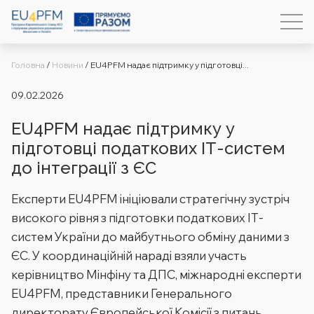
Головна
/
Новини
/
EU4PFM надає підтримку у підготовці...
09.02.2026
EU4PFM надає підтримку у
підготовці податкових ІТ-систем
до інтеграції з ЄС
Експерти EU4PFM ініціювали стратегічну зустріч
високого рівня з підготовки податкових ІТ-
систем України до майбутнього обміну даними з
ЄС. У координаційній нараді взяли участь
керівництво Мінфіну та ДПС, міжнародні експерти
EU4PFM, представники Генерального
директорату Європейської Комісії з питань