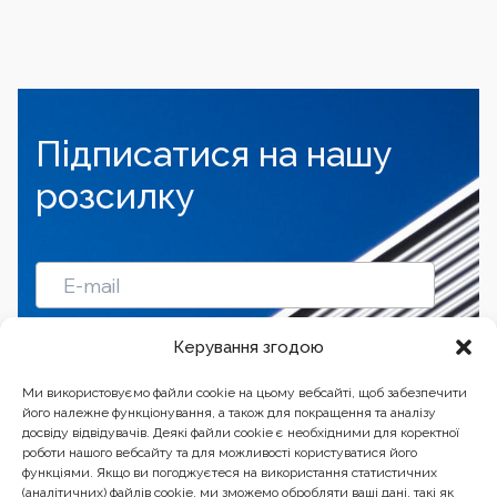
Підписатися на нашу
розсилку
Підписатись
Керування згодою
Ми використовуємо файли cookie на цьому вебсайті, щоб забезпечити
його належне функціонування, а також для покращення та аналізу
досвіду відвідувачів. Деякі файли cookie є необхідними для коректної
роботи нашого вебсайту та для можливості користуватися його
функціями. Якщо ви погоджуєтеся на використання статистичних
(аналітичних) файлів cookie, ми зможемо обробляти ваші дані, такі як