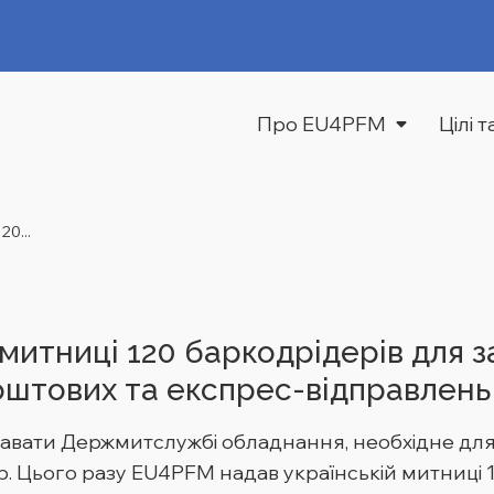
Про EU4PFM
Цілі 
20...
митниці 120 баркодрідерів для 
оштових та експрес-відправлень
авати Держмитслужбі обладнання, необхідне дл
р. Цього разу EU4PFM надав українській митниці 