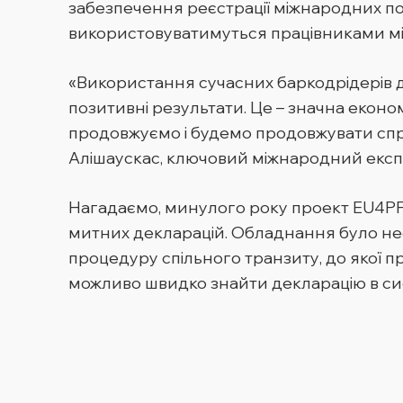
забезпечення реєстрації міжнародних пош
використовуватимуться працівниками мі
«Використання сучасних баркодрідерів 
позитивні результати. Це – значна еконо
продовжуємо і будемо продовжувати спр
Алішаускас, ключовий міжнародний експ
Нагадаємо, минулого року проект EU4PF
митних декларацій. Обладнання було необ
процедуру спільного транзиту, до якої п
можливо швидко знайти декларацію в си