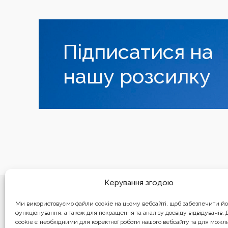
Підписатися на
нашу розсилку
Керування згодою
Ми використовуємо файли cookie на цьому вебсайті, щоб забезпечити й
функціонування, а також для покращення та аналізу досвіду відвідувачів.
cookie є необхідними для коректної роботи нашого вебсайту та для можл