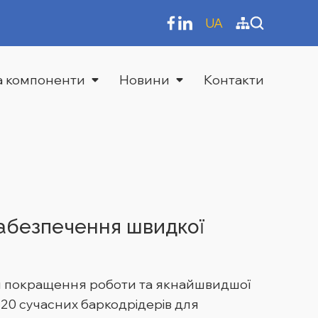
UA
та компоненти
Новини
Контакти
забезпечення швидкої
я покращення роботи та якнайшвидшої
120 сучасних баркодрідерів для