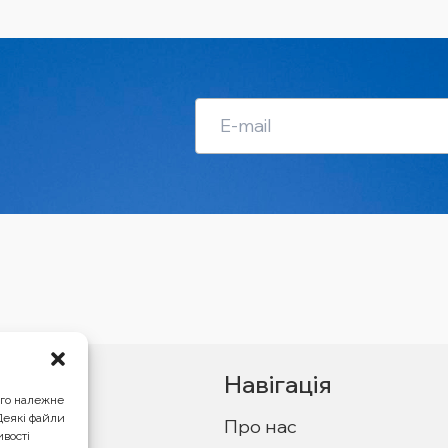
Навігація
ого належне
 Деякі файли
Про нас
ивості