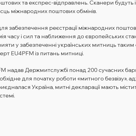
тових та експрес-відправлень. Сканери будуть і
сць міжнародних поштових обмінів.
для забезпечення реєстрації міжнародних поштов
мія часу і сил та наближення до європейських ст
ияти у забезпеченні українських митниць таким 
ерт EU4PFM із питань митниці.
M надав Держмитслужбі понад 200 сучасних барк
хідне для початку роботи «митного безвізу», адже
риєдналася Україна, митні декларації мають міст
стемі.