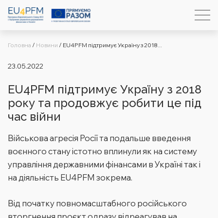
Головна
/
Новини
/
EU4PFM підтримує Україну з 2018...
23.05.2022
EU4PFM підтримує Україну з 2018
року та продовжує робити це під
час війни
Військова агресія Росії та подальше введення
воєнного стану істотно вплинули як на систему
управління державними фінансами в Україні так і
на діяльність EU4PFM зокрема.
Від початку повномасштабного російського
вторгнення проєкт одразу відреагував на