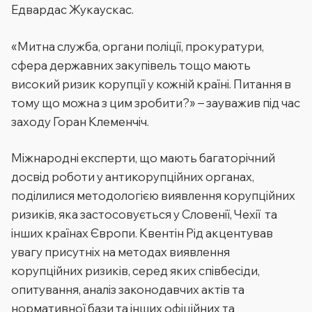
Едвардас Жукаускас.
«
Митна служба, органи поліції, прокуратури,
сфера державних закупівель тощо мають
високий ризик корупції у кожній країні. Питання в
тому що можна з цим зробити?
» – зауважив під час
заходу Горан Клеменчіч.
Міжнародні експерти, що мають багаторічний
досвід роботи у антикорупційних органах,
поділилися методологією виявлення корупційних
ризиків, яка застосовується у Словенії, Чехії та
інших країнах Європи. Квентін Рід акцентував
увагу присутніх на методах виявлення
корупційних ризиків, серед яких співбесіди,
опитування, аналіз законодавчих актів та
нормативної бази та інших офіційних та