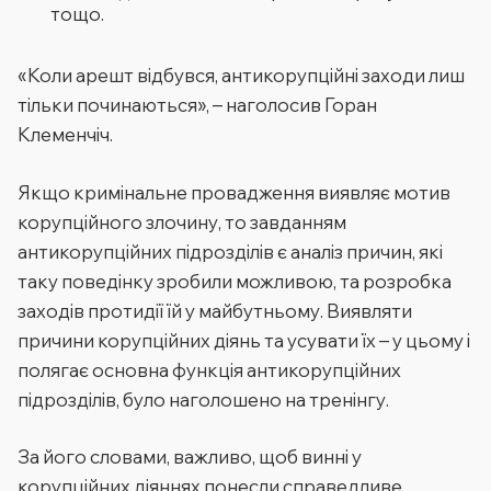
тощо.
«
Коли арешт відбувся, антикорупційні заходи лиш
тільки починаються
», – наголосив Горан
Клеменчіч.
Якщо кримінальне провадження виявляє мотив
корупційного злочину, то завданням
антикорупційних підрозділів є аналіз причин, які
таку поведінку зробили можливою, та розробка
заходів протидії їй у майбутньому. Виявляти
причини корупційних діянь та усувати їх – у цьому і
полягає основна функція антикорупційних
підрозділів, було наголошено на тренінгу.
За його словами, важливо, щоб винні у
корупційних діяннях понесли справедливе