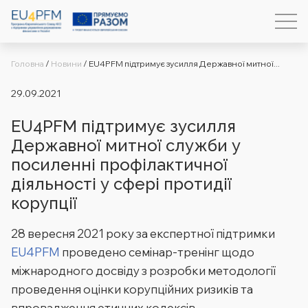
Головна
/
Новини
/
EU4PFM підтримує зусилля Державної митної...
29.09.2021
EU4PFM підтримує зусилля
Державної митної служби у
посиленні профілактичної
діяльності у сфері протидії
корупції
28 вересня 2021 року за експертної підтримки
EU4PFM
проведено семінар-тренінг щодо
міжнародного досвіду з розробки методології
проведення оцінки корупційних ризиків та
впровадження етичних кодексів.