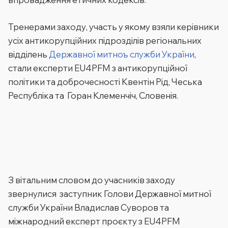
Тренерами заходу, участь у якому взяли керівники
усіх антикорупційних підрозділів регіональних
відділень
Державної митноъ служби України
,
стали експерти EU4PFM з антикорупційної
політики та доброчесності Квентін Рід, Чеська
Республіка та Горан Клеменчіч, Словенія.
З вітальним словом до учасників заходу
звернулися заступник Голови Державної митної
служби України Владислав Суворов та
міжнародний експерт проєкту з EU4PFM