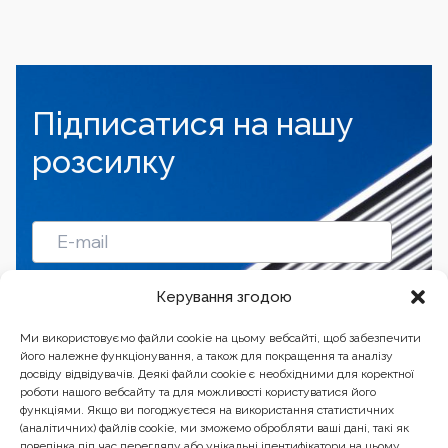
Підписатися на нашу
розсилку
Підписатись
Керування згодою
Ми використовуємо файли cookie на цьому вебсайті, щоб забезпечити
його належне функціонування, а також для покращення та аналізу
досвіду відвідувачів. Деякі файли cookie є необхідними для коректної
роботи нашого вебсайту та для можливості користуватися його
функціями. Якщо ви погоджуєтеся на використання статистичних
(аналітичних) файлів cookie, ми зможемо обробляти ваші дані, такі як
поведінка під час перегляду або унікальні ідентифікатори на цьому