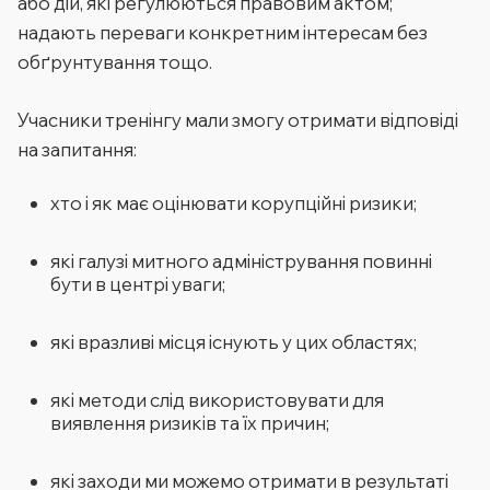
або дій, які регулюються правовим актом;
надають переваги конкретним інтересам без
обґрунтування тощо.
Учасники тренінгу мали змогу отримати відповіді
на запитання:
хто і як має оцінювати корупційні ризики;
які галузі митного адміністрування повинні
бути в центрі уваги;
які вразливі місця існують у цих областях;
які методи слід використовувати для
виявлення ризиків та їх причин;
які заходи ми можемо отримати в результаті