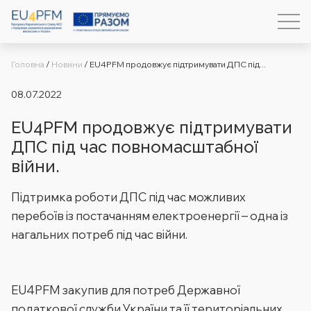
Головна
/
Новини
/
EU4PFM продовжує підтримувати ДПС під...
08.07.2022
EU4PFM продовжує підтримувати
ДПС під час повномасштабної
війни.
Підтримка роботи ДПС під час можливих
перебоїв із постачанням електроенергії – одна із
нагальних потреб під час війни.
EU4PFM закупив для потреб Державної
податкової служби України та її територіальних