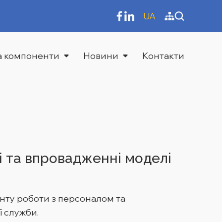
UA
та компоненти
Новини
Контакти
 та впровадженні моделі
нту роботи з персоналом та
ї служби.