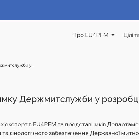
Про EU4PFM
Цілі 
жмитслужби у...
имку Держмитслужби у розробці
их експертів EU4PFM та представників Департаме
и та кінологічного забезпечення Державної митно