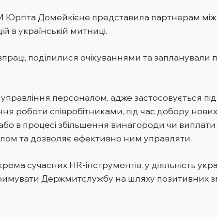
M Юргіта Домейкієне представила партнерам міжн
й в українській митниці.
праці, поділилися очікуваннями та запланували п
равління персоналом, адже застосовується під ча
ння роботи співробітниками, під час добору нових 
 або в процесі збільшення винагороди чи виплати
алом та дозволяє ефективно ним управляти.
ема сучасних HR-інструментів, у діяльність укра
тримувати Держмитслужбу на шляху позитивних зм