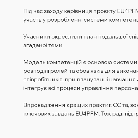
Під час заходу керівниця проєкту EU4PF
участь у розробленні системи компетенці
Учасники окреслили план подальшої спів
згаданої теми.
Модель компетенцій є основою системи уп
розподілі ролей та обов’язків для викона
співробітників, при плануванні навчання
інтегрує всі процеси управління персон
Впровадження кращих практик ЄС та, зокр
ключових завдань EU4PFM. Тож раді під