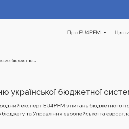
Про EU4PFM
Цілі 
ької бюджетної...
ю української бюджетної систе
ародний експерт EU4PFM з питань бюджетного про
юджету та Управління європейської та євроатлант