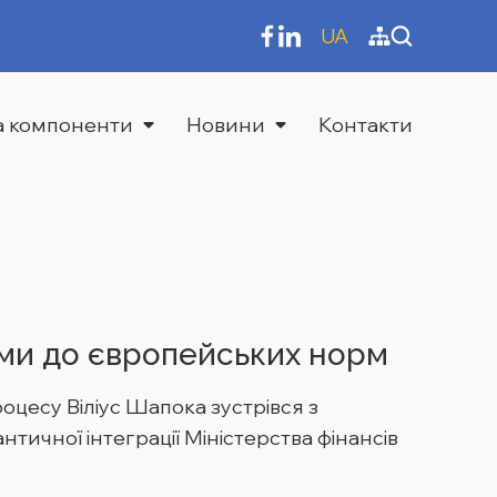
UA
та компоненти
Новини
Контакти
ми до європейських норм
цесу Віліус Шапока зустрівся з
ичної інтеграції Міністерства фінансів