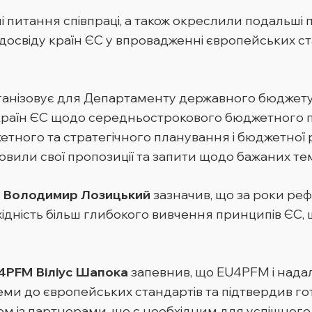
і питання співпраці, а також окреслили подальші
 досвіду країн ЄС у впровадженні європейських с
анізовує для Департаменту державного бюджету се
 країн ЄС щодо середньострокового бюджетного п
тного та стратегічного планування і бюджетної
или свої пропозиції та запити щодо бажаних тем
 Володимир Лозицький
зазначив, що за роки ре
дність більш глибокого вивчення принципів ЄС, щ
4PFM Віліус Шапока
запевнив, що EU4PFM і надал
ми до європейських стандартів та підтвердив гот
м із партнерами, що є необхідним для успішного