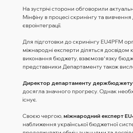
На зустрічі сторони обговорили актуальн
Мінфіну в процесі скринінгу та вивчення
євроінтеграції.
Для підготовки до скринінгу EU4PFM орг
міжнародні експерти діляться досвідом
виконання бюджету, взаємозвʼязку бюдже
представники Департаменту також вислов
Директор департаменту держбюджету
досягла значного прогресу. Однак необхі
існує.
Своєю чергою,
міжнародний експерт EU
наближення української бюджетної систе
продовжувати обмін знаннями та досвідо