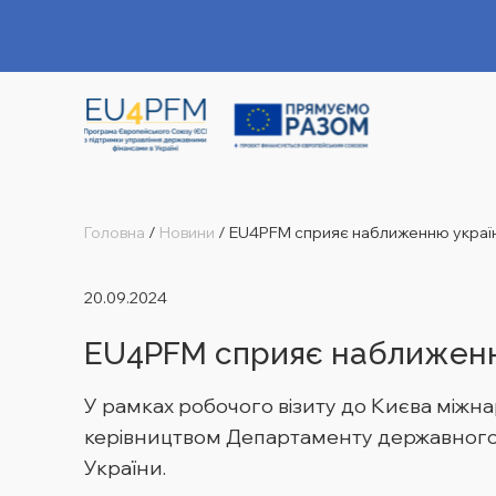
Головна
/
Новини
/
EU4PFM сприяє наближенню українс
20.09.2024
EU4PFM сприяє наближенн
У рамках робочого візиту до Києва міжн
керівництвом Департаменту державного б
України.