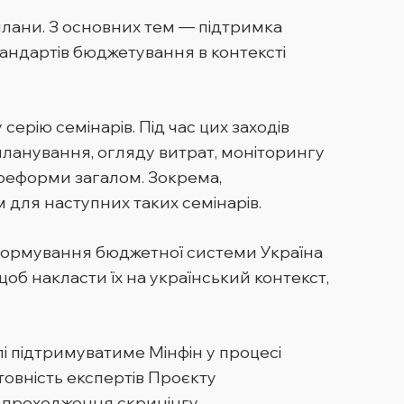
 плани. З основних тем — підтримка
тандартів бюджетування в контексті
рію семінарів. Під час цих заходів
ланування, огляду витрат, моніторингу
 реформи загалом. Зокрема,
 для наступних таких семінарів.
формування бюджетної системи Україна
об накласти їх на український контекст,
і підтримуватиме Мінфін у процесі
овність експертів Проєкту
 проходження скринінгу.