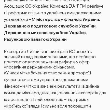
Асоціацію ЄС-Україна. Команда EU4PFM реалізує
ці реформи спільно з українськими державними
установами –
Міністерством фінансів України,
Державною податковою службою України,
Державною митною службою України,
Рахунковою палатою України
.
Експерти з Литви та інших країн ЄС вносять
значний вклад своїми знаннями, що особливо
прискорює впровадження реформ у сфері
управління державними фінансами.
«У нас є чітке бачення створення прозорої і
сучасної системи управління державними
фінансами, чітко визначені результати і відмінна
команда міжнародних, національних експертів для
їх досягнення. І найголовніше – підтримка
української влади і сильна воля покращити