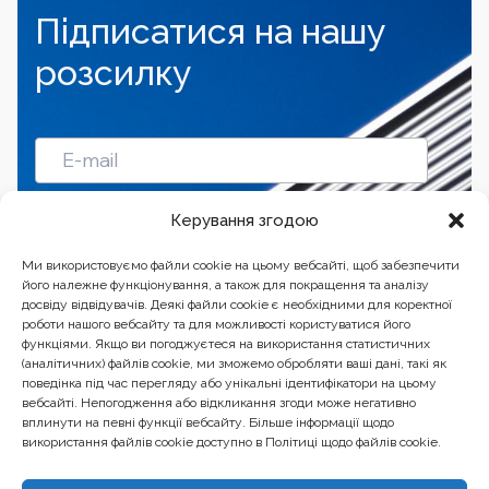
Підписатися на нашу
розсилку
Підписатись
Керування згодою
Ми використовуємо файли cookie на цьому вебсайті, щоб забезпечити
його належне функціонування, а також для покращення та аналізу
досвіду відвідувачів. Деякі файли cookie є необхідними для коректної
роботи нашого вебсайту та для можливості користуватися його
функціями. Якщо ви погоджуєтеся на використання статистичних
(аналітичних) файлів cookie, ми зможемо обробляти ваші дані, такі як
поведінка під час перегляду або унікальні ідентифікатори на цьому
вебсайті. Непогодження або відкликання згоди може негативно
вплинути на певні функції вебсайту. Більше інформації щодо
використання файлів cookie доступно в Політиці щодо файлів cookie.
Бізнес-центр “Ренесанс” 01601, Україна, Київ, вул.