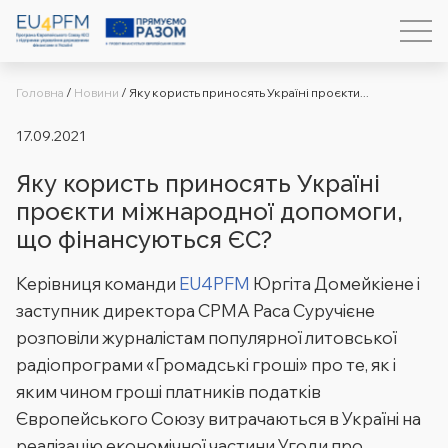
Головна
/
Новини
/
Яку користь приносять Україні проєкти...
17.09.2021
Яку користь приносять Україні
проєкти міжнародної допомоги,
що фінансуються ЄС?
Керівниця команди
EU4PFM
Юргіта Домейкіене і
заступник директора CPMA Раса Суручієне
розповіли журналістам популярної литовської
радіопрограми «Громадські гроші» про те, як і
яким чином гроші платників податків
Європейського Союзу витрачаються в Україні на
реалізацію економічної частини Угоди про