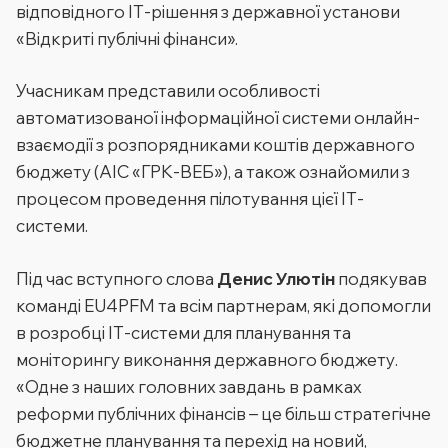
відповідного ІТ-рішення з державної установи
«Відкриті публічні фінанси».
Учасникам представили особливості
автоматизованої інформаційної системи онлайн-
взаємодії з розпорядниками коштів державного
бюджету (АІС «ГРК-ВЕБ»), а також ознайомили з
процесом проведення пілотування цієї ІТ-
системи.
Під час вступного слова
Денис Улютін
подякував
команді EU4PFM та всім партнерам, які допомогли
в розробці ІТ-системи для планування та
моніторингу виконання державного бюджету.
«Одне з наших головних завдань в рамках
реформи публічних фінансів – це більш стратегічне
бюджетне планування та перехід на новий,