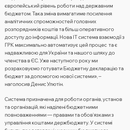
європейський рівень роботи над державним
бюджетом. Така зміна вимагатиме посилення
аналітичних спроможностей головних
розпорядників коштів та більш оперативного
доступу до інформації. Нова ІТ система взаємодії з
ГРК максимально автоматизує цей процес та є
надважливою для України та нашого шляху до
членства в ЄС. Уже наступного року ми
розраховуємо готувати Бюджетну декларацію та
бюджет за допомогою нової системи»
, –
наголосив Денис Улютін.
Система призначена для роботи органів, установ
та організацій, які наділені бюджетними
повноваженнями — правами та обов’язками з
управління коштами держбюджету. У системі