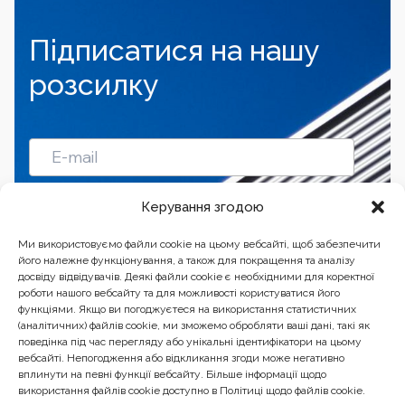
Підписатися на нашу
розсилку
Підписатись
Керування згодою
Ми використовуємо файли cookie на цьому вебсайті, щоб забезпечити
його належне функціонування, а також для покращення та аналізу
досвіду відвідувачів. Деякі файли cookie є необхідними для коректної
роботи нашого вебсайту та для можливості користуватися його
функціями. Якщо ви погоджуєтеся на використання статистичних
(аналітичних) файлів cookie, ми зможемо обробляти ваші дані, такі як
поведінка під час перегляду або унікальні ідентифікатори на цьому
вебсайті. Непогодження або відкликання згоди може негативно
вплинути на певні функції вебсайту. Більше інформації щодо
використання файлів cookie доступно в Політиці щодо файлів cookie.