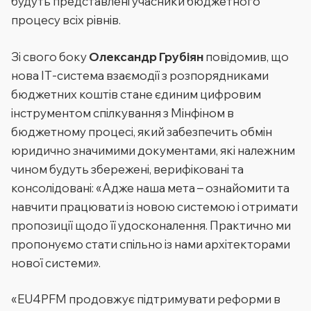
будуть представлені учасники бюджетного
процесу всіх рівнів.
Зі свого боку
Олександр Грубіян
повідомив, що
нова ІТ-система взаємодії з розпорядниками
бюджетних коштів стане єдиним цифровим
інструментом спілкування з Мінфіном в
бюджетному процесі, який забезпечить обмін
юридично значимими документами, які належним
чином будуть збережені, верифіковані та
консолідовані:
«Адже наша мета – ознайомити та
навчити працювати із новою системою і отримати
пропозиції щодо її удосконалення. Практично ми
пропонуємо стати спільно із нами архітекторами
нової системи».
«EU4PFM продовжує підтримувати реформи в