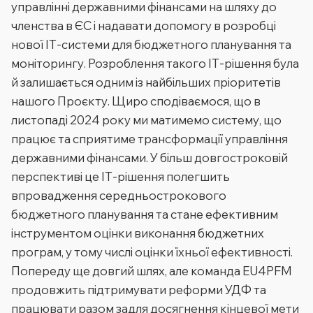
управлінні державними фінансами на шляху до
членства в ЄС і надавати допомогу в розробці
нової ІТ-системи для бюджетного планування та
моніторингу. Розроблення такого ІТ-рішення була
й залишається одним із найбільших пріоритетів
нашого Проєкту. Щиро сподіваємося, що в
листопаді 2024 року ми матимемо систему, що
працює та сприятиме трансформації управління
державними фінансами. У більш довгостроковій
перспективі це ІТ-рішення полегшить
впровадження середньострокового
бюджетного планування та стане ефективним
інструментом оцінки виконання бюджетних
програм, у тому числі оцінки їхньої ефективності.
Попереду ще довгий шлях, але команда EU4PFM
продовжить підтримувати реформи УДФ та
працювати разом задля досягнення кінцевої мети