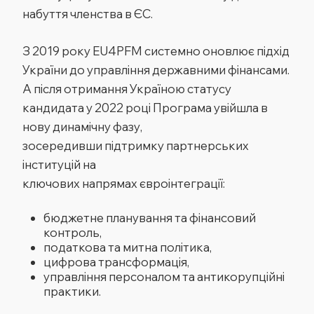
набуття членства в ЄС.
З 2019 року EU4PFM системно оновлює підхід
України до управління державними фінансами.
А після отримання Україною статусу
кандидата у 2022 році Програма увійшла в
нову динамічну фазу,
зосередивши
підтримку
партнерських
інституцій на
ключових
напрямах
євроінтеграції:
бюджетне планування та фінансовий
контроль,
податкова та митна політика,
цифрова трансформація,
управління персоналом та антикорупційні
практики.