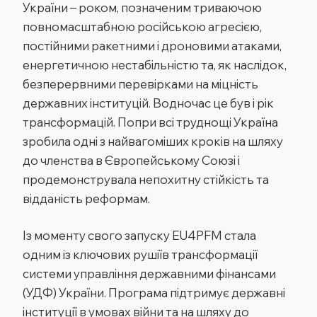
України – роком, позначеним триваючою
повномасштабною російською агресією,
постійними ракетними і дроновими атаками,
енергетичною нестабільністю та, як наслідок,
безперервними перевірками на міцність
державних інституцій. Водночас це був і рік
трансформацій. Попри всі труднощі Україна
зробила одні з найвагоміших кроків на шляху
до членства в Європейському
Союзі
і
продемонструвала непохитну стійкість та
відданість реформам.
Із моменту свого запуску EU4PFM стала
одним із ключових рушіїв трансформації
системи управління державними фінансами
(УДФ) України. Програма підтримує державні
інституції в умовах війни та на шляху до