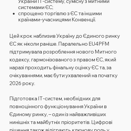
України ІТ-систему, сумісну з митними
системами ЄС;
спрощено торгівлю з ЄС та іншими
країнами-учасницями Конвенції.
Цей крок наблизив Україну до Єдиного ринку
ЄС як ніколи раніше. Паралельно EU4PFM
підтримувала розроблення нового Митного
кодексу, гармонізованого з правом ЄС, який
наразі проходить фінальну оцінку ЄС та, за
очікуваннями, має бути ухвалений на початку
2026 року.
Підготовка ІТ-систем, необхідних для
повноцінного функціонування України в
Єдиному ринку, – один із найважливіших
нинішніх та майбутніх пріоритетів. Цифрові
рішення також відіграють ключову роль у