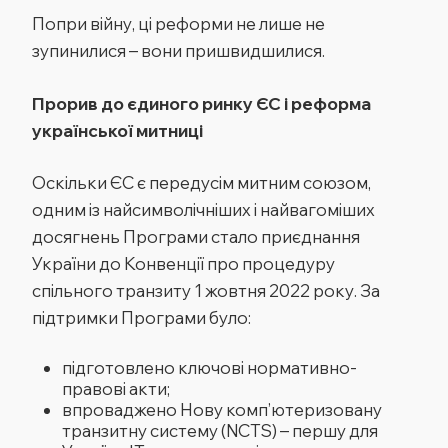
Попри війну, ці реформи
не лише
не
зупинилися – вони пришвидшилися.
Прорив до єдиного ринку ЄС і реформа
української митниці
Оскільки ЄС є передусім митним союзом,
одним із найсимволічніших і найвагоміших
досягнень Програми стало приєднання
України до Конвенції про процедуру
спільного транзиту 1 жовтня 2022 року. За
підтримки Програми було:
підготовлено ключові нормативно-
правові акти;
впроваджено Нову комп’ютеризовану
транзитну систему (NCTS) – першу для