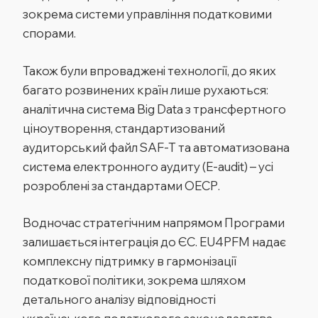
зокрема системи управління податковими
спорами.
Також були впроваджені технології, до яких
багато розвинених країн лише рухаються:
аналітична система Big Data з трансфертного
ціноутворення, стандартизований
аудиторський файл SAF-T та автоматизована
система електронного аудиту (E-audit) – усі
розроблені за стандартами ОЕСР.
Водночас стратегічним напрямом Програми
залишається інтеграція до
ЄС
. EU4PFM надає
комплексну підтримку в гармонізації
податкової політики, зокрема шляхом
детального аналізу відповідності