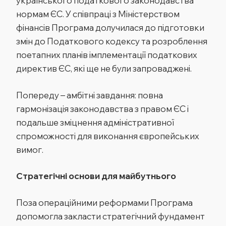
українського податкового законодавства
нормам ЄС. У співпраці з Міністерством
фінансів Програма долучилася до підготовки
змін до Податкового кодексу та розроблення
поетапних планів імплементації податкових
директив ЄС, які ще не були запроваджені.
Попереду – амбітні завдання: повна
гармонізація законодавства з правом ЄС і
подальше зміцнення адміністративної
спроможності для виконання європейських
вимог.
Стратегічні основи для майбутнього
Поза операційними реформами Програма
допомогла закласти стратегічний фундамент