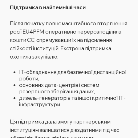
Підтримка в найтемніші часи
Після початку повномасштабного вторгнення
росії EU4PFM оперативно перерозподілила
кошти ЄС, спрямувавши їх на підсилення
стійкості інституцій. Екстрена підтримка
охопила закупівлю:
ІТ-обладнання для безпечної дистанційної
роботи,
основних дата-центрів і систем
резервного зберігання даних,
дизель-генераторів та іншої критичної ІТ-
інфраструктури.
Ця підтримка дала змогу партнерським
інституціям залишатися дієздатними під час