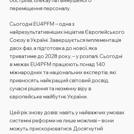
обстрілів, блекаутів і вимушеного
переміщення персоналу.
Сьогодні EU4PFM – одна з
найрезультативніших ініціатив Європейського
Союзу в Україні. Завершується імплементація
двох фаз, а підготовка до нової, яка
триватиме до 2028 року, – у розпалі. Сьогодні
в межах EU4PFM працюють понад 140
міжнародних та національних експертів, які
привносять найкращий світовий досвід,
сучасні рішення та незмінну віру в
європейське майбутнє України.
Цей рік знову довів: навіть у найважчих умовах
системні реформи не лише можливі – вони
можуть прискорюватися. Досягнутий