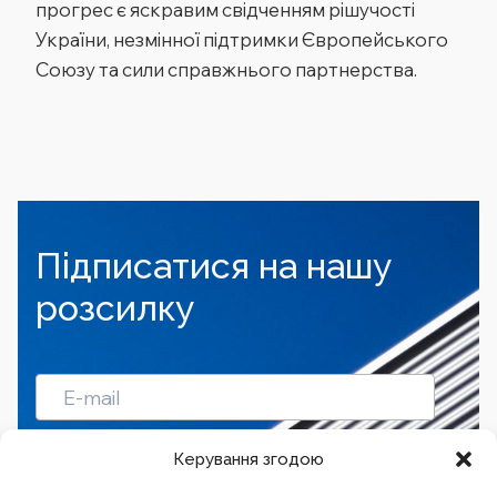
прогрес є яскравим свідченням рішучості
України, незмінної підтримки Європейського
Союзу та сили справжнього партнерства.
Підписатися на нашу
розсилку
Підписатись
Керування згодою