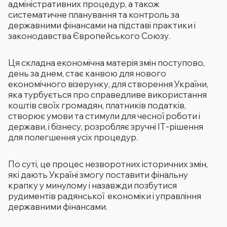
адміністративних процедур, а також
систематичне планування та контроль за
державними фінансами на підставі практики і
законодавства Європейського Союзу.
Ця складна економічна матерія змін поступово,
день за днем, стає канвою для нового
економічного візерунку, для створення України,
яка турбується про справедливе використання
коштів своїх громадян, платників податків,
створює умови та стимули для чесної роботи і
держави, і бізнесу, розробляє зручні ІТ-рішення
для полегшення усіх процедур.
По суті, це процес незворотних історичних змін,
які дають Україні змогу поставити фінальну
крапку у минулому і назавжди позбутися
рудиментів радянської економіки і управління
державними фінансами.