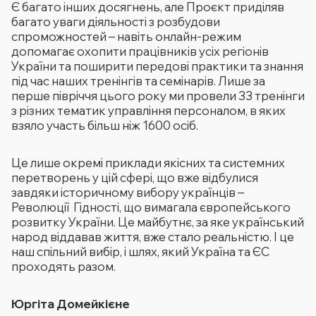
Є багато інших досягнень, але Проєкт приділяв
багато уваги діяльності з розбудови
спроможностей – навіть онлайн-режим
допомагає охопити працівників усіх регіонів
України та поширити передові практики та знання
під час наших тренінгів та семінарів. Лише за
перше півріччя цього року ми провели 33 тренінги
з різних тематик управління персоналом, в яких
взяло участь більш ніж 1600 осіб.
Це лише окремі приклади якісних та системних
перетворень у цій сфері, що вже відбулися
завдяки історичному вибору українців –
Революції Гідності, що вимагала європейського
розвитку України. Це майбутнє, за яке український
народ віддавав життя, вже стало реальністю. І це
наш спільний вибір, і шлях, який Україна та ЄС
проходять разом.
Юргіта Домейкієне