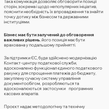
Така комунікація дозволяє обговорити позиції
сторін, зокрема і щодо непопулярних ініціатив,
пояснити необхідність їх впровадження та знайти
точку дотику між бізнесом та державними
інституціями.
Бізнес має бути залучений до обговорення
важливих рішень
, його позиція має бути
врахована у подальшому прийнятті.
За підтримки ЄС, буде здійснено модернізацію
Контакт-центру податкової служби,
вдосконалено функціонал єдиного податкового
рахунку для спрощення платежів до бюджету,
закуплену сучасну систему управління
документообігом, розробляються та
вдосконалюються застосунки програмних
касових апаратів.
Проєкт надає методологічну та технічну