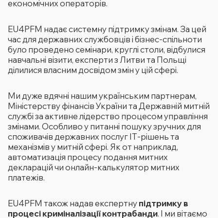
економічних операторів.
EU4PFM надає системну підтримку змінам. За цей
час для державних службовців і бізнес-спільноти
було проведено семінари, круглі столи, відбулися
навчальні візити, експерти з Литви та Польщі
ділилися власним досвідом змін у цій сфері.
Ми дуже вдячні нашим українським партнерам,
Міністерству фінансів України та Державній митній
службі за активне лідерство процесом управління
змінами. Особливо у питанні пошуку зручних для
споживачів державних послуг ІТ-рішень та
механізмів у митній сфері. Як от наприклад,
автоматизація процесу подання митних
декларацій чи онлайн-калькулятор митних
платежів.
EU4PFM також надав експертну
підтримку в
процесі криміналізації контрабанди
. І ми вітаємо