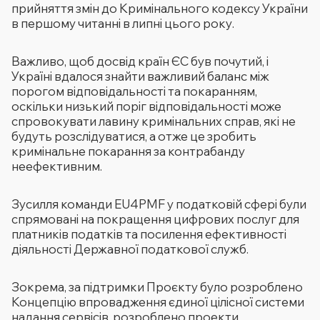
прийняття змін до Кримінального кодексу України
в першому читанні в липні цього року.
Важливо, щоб досвід країн ЄС був почутий, і
Україні вдалося знайти важливий баланс між
порогом відповідальності та покаранням,
оскільки низький поріг відповідальності може
спровокувати лавину кримінальних справ, які не
будуть розслідуватися, а отже це зробить
кримінальне покарання за контрабанду
неефективним.
Зусилля команди EU4PMF у податковій сфері були
спрямовані на покращення цифрових послуг для
платників податків та посилення ефективності
діяльності Державної податкової служб.
Зокрема, за підтримки Проєкту було розроблено
Концепцію впровадження єдиної цілісної системи
надання сервісів, розроблено проекти