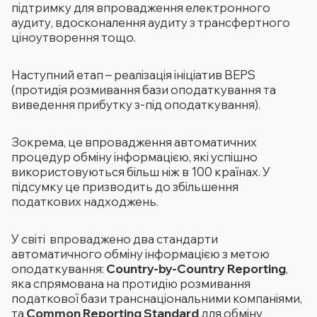
підтримку для впровадження електронного
аудиту, вдосконалення аудиту з трансфертного
ціноутворення тощо.
Наступний етап – реалізація ініціатив BEPS
(протидія розмивання бази оподаткування та
виведення прибутку з-під оподаткування).
Зокрема, це впровадження автоматичних
процедур обміну інформацією, які успішно
використовуються більш ніж в 100 країнах. У
підсумку це призводить до збільшення
податкових надходжень.
У світі впроваджено два стандарти
автоматичного обміну інформацією з метою
оподаткування:
Country-by-Country Reporting
,
яка спрямована на протидію розмивання
податкової бази транснаціональними компаніями,
та
Common Reporting Standard
для обміну