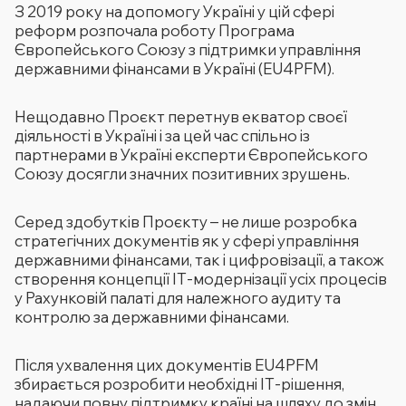
З 2019 року на допомогу Україні у цій сфері
реформ розпочала роботу Програма
Європейського Союзу з підтримки управління
державними фінансами в Україні (EU4PFM).
Нещодавно Проєкт перетнув екватор своєї
діяльності в Україні і за цей час спільно із
партнерами в Україні експерти Європейського
Союзу досягли значних позитивних зрушень.
Серед здобутків Проєкту – не лише розробка
стратегічних документів як у сфері управління
державними фінансами, так і цифровізації, а також
створення концепції ІТ-модернізації усіх процесів
у Рахунковій палаті для належного аудиту та
контролю за державними фінансами.
Після ухвалення цих документів EU4PFM
збирається розробити необхідні ІТ-рішення,
надаючи повну підтримку країні на шляху до змін.