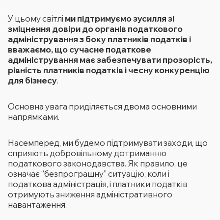
У цьому світлі
ми підтримуємо зусилля зі
зміцнення довіри до органів податкового
адміністрування з боку платників податків і
вважаємо, що сучасне податкове
адміністрування має забезпечувати прозорість,
рівність платників податків і чесну конкуренцію
для бізнесу
.
Основна увага приділяється двома основними
напрямками.
Насемперед, ми будемо підтримувати заходи, що
сприяють добровільному дотриманню
податкового законодавства. Як правило, це
означає “безпрограшну” ситуацію, коли і
податкова адміністрація, і платники податків
отримують зниження адміністративного
навантаження.