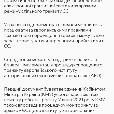
нормативна та технічна база для впровадження
електронної транзитної системи за зразком
режиму спільного транзиту ЄС.
Українські підприємства отримали можливість
працювати за європейськими правилами
транзитного переміщення товарів і можуть вже
зараз користуватися перевагами, прийнятими в
ЄС.
Серед нових механізмів підтримки великого
бізнесу – імплементація процедур спрощеного
транзиту європейського інституту
авторизованих економічних операторів (АЕО).
Перший документ був затверджений Кабінетом
Міністрів України (КМУ) усього через рік після
початку роботи Проєкту. У липні 2021 року КМУ
також впровадив процедуру моніторингу за
зразком ЄС щодо інституту авторизованих