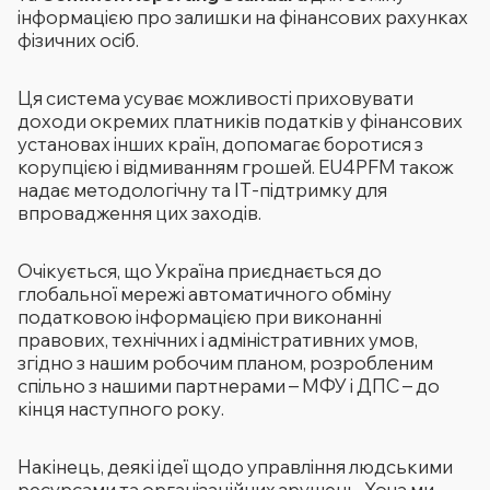
інформацією про залишки на фінансових рахунках
фізичних осіб.
Ця система усуває можливості приховувати
доходи окремих платників податків у фінансових
установах інших країн, допомагає боротися з
корупцією і відмиванням грошей. EU4PFM також
надає методологічну та ІТ-підтримку для
впровадження цих заходів.
Очікується, що Україна приєднається до
глобальної мережі автоматичного обміну
податковою інформацією при виконанні
правових, технічних і адміністративних умов,
згідно з нашим робочим планом, розробленим
спільно з нашими партнерами – МФУ і ДПС – до
кінця наступного року.
Накінець, деякі ідеї щодо управління людськими
ресурсами та організаційних зрушень. Хоча ми