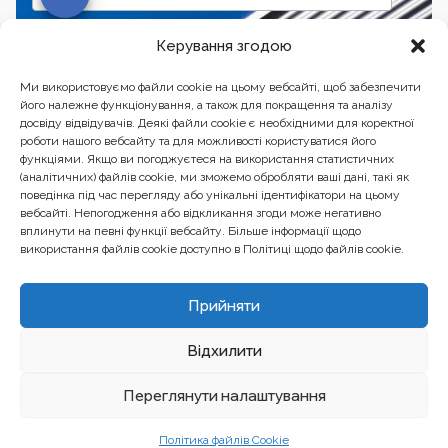
Підписатись
Керування згодою
Ми використовуємо файли cookie на цьому вебсайті, щоб забезпечити
його належне функціонування, а також для покращення та аналізу
досвіду відвідувачів. Деякі файли cookie є необхідними для коректної
роботи нашого вебсайту та для можливості користуватися його
функціями. Якщо ви погоджуєтеся на використання статистичних
(аналітичних) файлів cookie, ми зможемо обробляти ваші дані, такі як
поведінка під час перегляду або унікальні ідентифікатори на цьому
вебсайті. Непогодження або відкликання згоди може негативно
вплинути на певні функції вебсайту. Більше інформації щодо
використання файлів cookie доступно в Політиці щодо файлів cookie.
Бізнес-центр “Ренесанс” 01601, Україна, Київ, вул.
Прийняти
Бульварно-Кудрявська, 24
Відхилити
Вебсайт створений та обслуговується за фінансової підтримки
Європейського Союзу. Його зміст є виключною відповідальністю
EU4PFM і не обов’язково відображає позицію Європейського Союзу.
Переглянути налаштування
Політика файлів Cookie
© 2024. All rights reserved