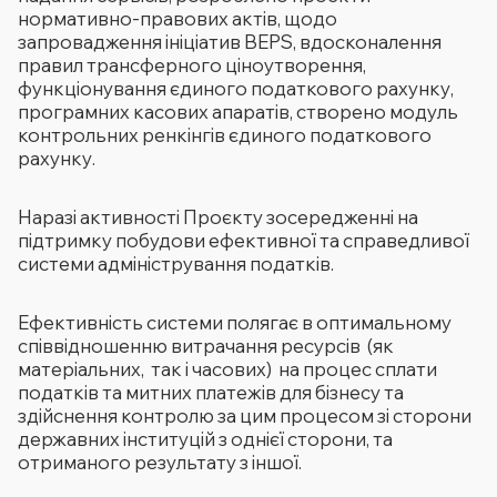
нормативно-правових актів, щодо
запровадження ініціатив BEPS, вдосконалення
правил трансферного ціноутворення,
функціонування єдиного податкового рахунку,
програмних касових апаратів, створено модуль
контрольних ренкінгів єдиного податкового
рахунку.
Наразі активності Проєкту зосередженні на
підтримку побудови ефективної та справедливої
системи адміністрування податків.
Ефективність системи полягає в оптимальному
співвідношенню витрачання ресурсів (як
матеріальних, так і часових) на процес сплати
податків та митних платежів для бізнесу та
здійснення контролю за цим процесом зі сторони
державних інституцій з однієї сторони, та
отриманого результату з іншої.