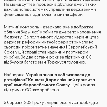
Не менш суттєві процеси відбулися вже у таких
важливих підсистемах управління державними
фінансами як податкова та митна сфери.
Митний контроль – дзеркало, яке відображає
обличчя будь-якої країни та джерело наповнення
бюджету. За політичного лідерства керівництва
держави реформи митної сфери отримали на
сьогодні пріоритетне значення і Європейський
Союз у цій справі став надійним партнером
України. За два останні роки за підтримки ЄС
відбулося багато змін. Торкнуся головних.
Найперше,
Україна значно наблизилася до
ратифікації Конвенції про спільний транзит з
країнами Європейського Союзу
. Цей крок за
підтримки ЄС вже зроблено.
З березня 2021 року запрацювала уся необхідна