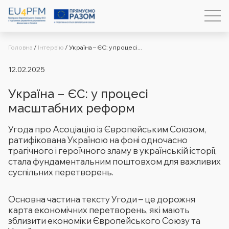
Головна
/
Інтерв'ю
/
Україна – ЄС: у процесі...
12.02.2025
Україна – ЄС: у процесі
масштабних реформ
Угода про Асоціацію із Європейським Союзом,
ратифікована Україною на фоні одночасно
трагічного і героїчного зламу в українській історії,
стала фундаментальним поштовхом для важливих
суспільних перетворень.
Основна частина тексту Угоди – це дорожня
карта економічних перетворень, які мають
зблизити економіки Європейського Союзу та