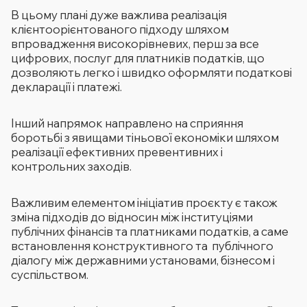
В цьому плані дуже важлива реалізація
клієнтоорієнтованого підходу шляхом
впровадження високорівневих, перш за все
цифрових, послуг для платників податків, що
дозволяють легко і швидко оформляти податкові
декларації і платежі.
Інший напрямок направлено на сприяння
боротьбі з явищами тіньової економіки шляхом
реалізації ефективних превентивних і
контрольних заходів.
Важливим елементом ініціатив проєкту є також
зміна підходів до відносин між інституціями
публічних фінансів та платниками податків, а саме
встановлення конструктивного та публічного
діалогу між державними установами, бізнесом і
суспільством.