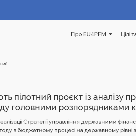
Про EU4PFM
Цілі 
ий...
ть пілотний проєкт із аналізу п
оду головними розпорядниками
реалізації Стратегії управління державними фіна
оду в бюджетному процесі на державному рівні 