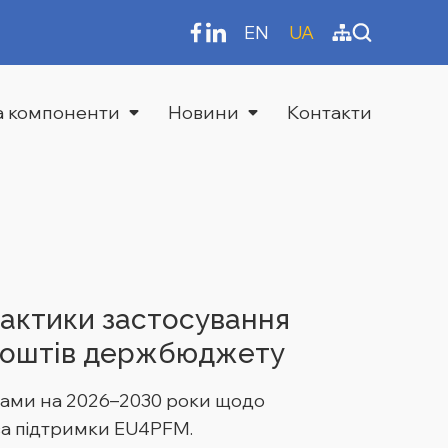
EN
UA
та компоненти
Новини
Контакти
рактики застосування
 коштів держбюджету
нсами на 2026–2030 роки щодо
за підтримки EU4PFM.