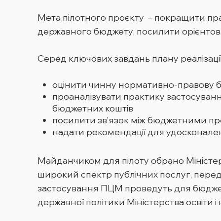
Мета пілотного проєкту – покращити п
державного бюджету, посилити орієнтов
Серед ключових завдань плану реалізації
⁠оцінити чинну нормативно-правову 
⁠проаналізувати практику застосуван
бюджетних коштів
⁠посилити зв’язок між бюджетними пр
⁠⁠надати рекомендації для удоскона
Майданчиком для пілоту обрано Міністерс
широкий спектр публічних послуг, переду
застосування ПЦМ проведуть для бюджетн
державної політики Міністерства освіти і