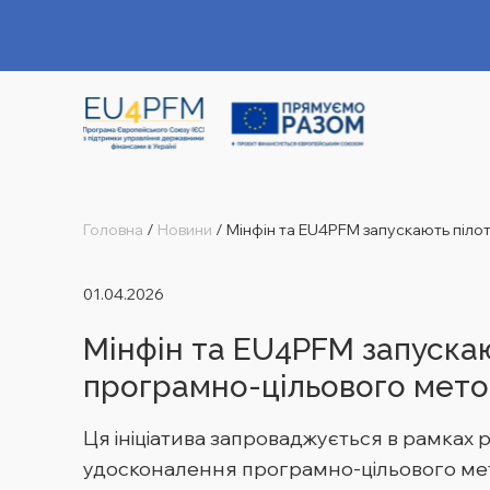
Головна
/
Новини
/
Мінфін та EU4PFM запускають пілотн
01.04.2026
Мінфін та EU4PFM запускаю
програмно-цільового мет
Ця ініціатива запроваджується в рамках 
удосконалення програмно-цільового мет