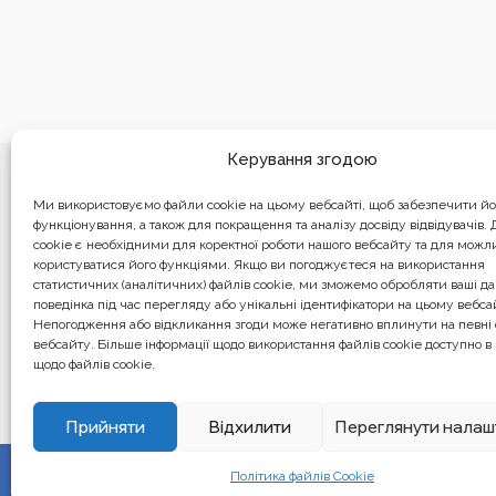
Керування згодою
Ми використовуємо файли cookie на цьому вебсайті, щоб забезпечити й
функціонування, а також для покращення та аналізу досвіду відвідувачів.
cookie є необхідними для коректної роботи нашого вебсайту та для можл
користуватися його функціями. Якщо ви погоджуєтеся на використання
статистичних (аналітичних) файлів cookie, ми зможемо обробляти ваші дані
Бізнес-центр “Ренесанс” 01601, Украї
поведінка під час перегляду або унікальні ідентифікатори на цьому вебсай
вул. Бульварно-Кудрявська, 24
Непогодження або відкликання згоди може негативно вплинути на певні 
вебсайту. Більше інформації щодо використання файлів cookie доступно в 
щодо файлів cookie.
Вебсайт створений та обслуговується за фінансової підтримки
Європейського Союзу. Його зміст є виключною відповідальніс
не обов’язково відображає позицію Європейського Союзу.
Прийняти
Відхилити
Переглянути налаш
Політика файлів Cookie
© 2024. All rights reserved