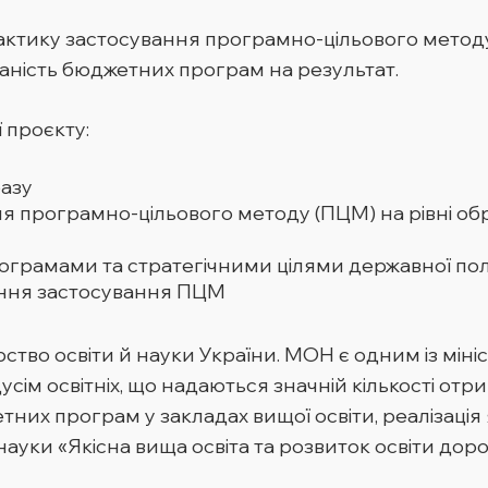
рактику застосування програмно-цільового мето
аність бюджетних програм на результат.
 проєкту:
базу
ня програмно-цільового методу (ПЦМ) на рівні 
ограмами та стратегічними цілями державної по
лення застосування ПЦМ
тво освіти й науки України. МОН є одним із міні
сім освітніх, що надаються значній кількості отр
их програм у закладах вищої освіти, реалізація 
 науки «Якісна вища освіта та розвиток освіти доро