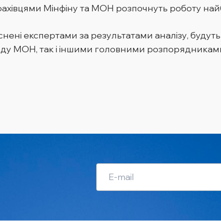
фахівцями Мінфіну та МОН розпочнуть роботу на
йснені експертами за результатами аналізу, буду
ду МОН, так і іншими головними розпорядникам