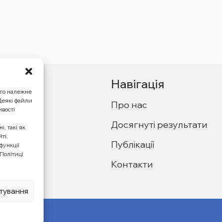
Навігація
ого належне
 Деякі файли
Про нас
ивості
Досягнуті результати
, такі як
на, Київ,
ті.
Публікації
функції
Політиці
Контакти
тю EU4PFM і
тування