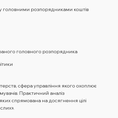
ду головними розпорядниками коштів
обраного головного розпорядника
літики
стерств, сфера управління якого охоплює
имувачів. Практичний аналіз
яких спрямована на досягнення цілі
слих».