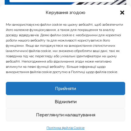
Підписатись
Керування згодою
Ми використовуємо файли cookie на цьому вебсайті, щоб забезпечити
його належне функціонування, а також для покращення та аналізу
досвіду відвідувачів. Деякі файли cookie є необхідними для коректної
роботи нашого вебсайту та для можливості користуватися його
функціями. Якщо ви погоджуєтеся на використання статистичних
(аналітичних) файлів cookie, ми зможемо обробляти ваші дані, такі як
поведінка під час перегляду або унікальні ідентифікатори на цьому
вебсайті. Непогодження або відкликання згоди може негативно
вплинути на певні функції вебсайту. Більше інформації щодо
використання файлів cookie доступно в Політиці щодо файлів cookie.
Бізнес-центр “Ренесанс” 01601, Україна, Київ, вул.
Прийняти
Бульварно-Кудрявська, 24
Відхилити
Вебсайт створений та обслуговується за фінансової підтримки
Європейського Союзу. Його зміст є виключною відповідальністю
EU4PFM і не обов’язково відображає позицію Європейського Союзу.
Переглянути налаштування
Політика файлів Cookie
© 2024. All rights reserved