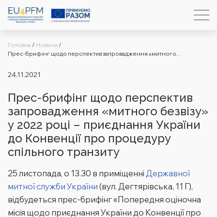
Головна
/
Новини
/
Прес-брифінг щодо перспектив запровадження «митного...
24.11.2021
Прес-брифінг щодо перспектив
запровадження «митного безвізу»
у 2022 році – приєднання України
до Конвенції про процедуру
спільного транзиту
25 листопада, о 13.30 в приміщенні
Державної
митної служби України
(вул. Дегтярівська, 11 Г),
відбудеться прес-брифінг «Попередня оціночна
місія щодо приєднання України до Конвенції про