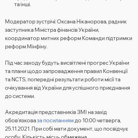
та інші.
Модератор зустрічі: Оксана Ніканорова, радник
заступника Міністра фінансів України,
координатор митних реформ Команди підтримки
реформ Мінфіну.
Під час заходу будуть висвітлені прогрес України
та плани щодо запровадження правил Конвенції
та NCTS, попередні результати роботи місії та
очікування від України для успішного приєднання
до системи.
Акредитація представників ЗМІ на захід
обов’язкова
за посиланням
до 10:00 четверга,
25.11.2021. При собі мати документ, що посвідчує
особу. Кількість місць обмежена.