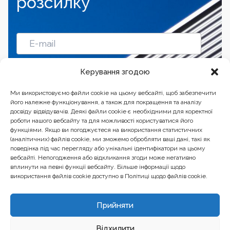
розсилку
Підписатись
Керування згодою
Ми використовуємо файли cookie на цьому вебсайті, щоб забезпечити
його належне функціонування, а також для покращення та аналізу
досвіду відвідувачів. Деякі файли cookie є необхідними для коректної
роботи нашого вебсайту та для можливості користуватися його
функціями. Якщо ви погоджуєтеся на використання статистичних
(аналітичних) файлів cookie, ми зможемо обробляти ваші дані, такі як
поведінка під час перегляду або унікальні ідентифікатори на цьому
вебсайті. Непогодження або відкликання згоди може негативно
вплинути на певні функції вебсайту. Більше інформації щодо
використання файлів cookie доступно в Політиці щодо файлів cookie.
Бізнес-центр “Ренесанс” 01601, Україна, Київ, вул.
Прийняти
Бульварно-Кудрявська, 24
Відхилити