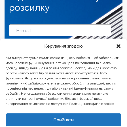
розсилку
Підписатись
Керування згодою
Ми використовуємо файли cookie на цьому вебсайті, щоб забезпечити
його належне функціонування, а також для покращення та аналізу
досвіду відвідувачів. Деякі файли cookie є необхідними для коректної
роботи нашого вебсайту та для можливості користуватися його
функціями. Якщо ви погоджуєтеся на використання статистичних
(аналітичних) файлів cookie, ми зможемо обробляти ваші дані, такі як
поведінка під час перегляду або унікальні ідентифікатори на цьому
вебсайті. Непогодження або відкликання згоди може негативно
вплинути на певні функції вебсайту. Більше інформації щодо
використання файлів cookie доступно в Політиці щодо файлів cookie.
Бізнес-центр “Ренесанс” 01601, Україна, Київ, вул.
Прийняти
Бульварно-Кудрявська, 24