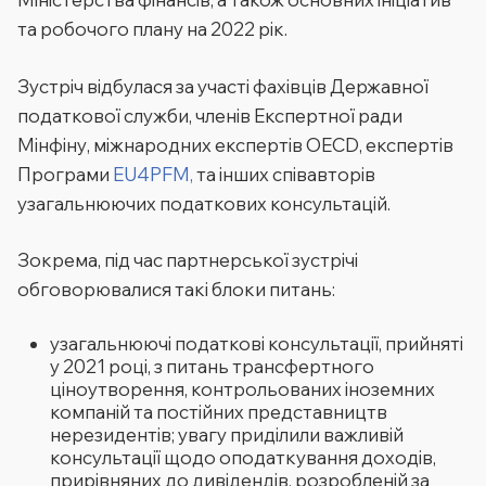
та робочого плану на 2022 рік.
Зустріч відбулася за участі фахівців Державної
податкової служби, членів Експертної ради
Мінфіну, міжнародних експертів OECD, eкспертів
Програми
EU4PFM,
та інших співавторів
узагальнюючих податкових консультацій.
Зокрема, під час партнерської зустрічі
обговорювалися такі блоки питань:
узагальнюючі податкові консультації, прийняті
у 2021 році, з питань трансфертного
ціноутворення, контрольованих іноземних
компаній та постійних представництв
нерезидентів; увагу приділили важливій
консультації щодо оподаткування доходів,
прирівняних до дивідендів, розробленій за