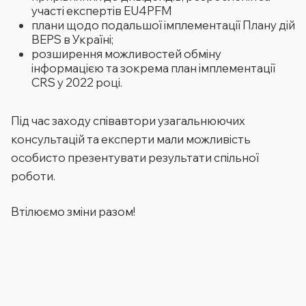
участі експертів EU4PFM
плани щодо подальшої імплементації Плану дій
BEPS в Україні;
розширення можливостей обміну
інформацією та зокрема план імплементації
CRS у 2022 році.
Під час заходу співавтори узагальнюючих
консультацій та експерти мали можливість
особисто презентувати результати спільної
роботи.
Втілюємо зміни разом!