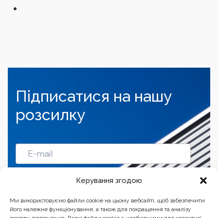
Підписатися на нашу
розсилку
Підписатись
Керування згодою
Ми використовуємо файли cookie на цьому вебсайті, щоб забезпечити
його належне функціонування, а також для покращення та аналізу