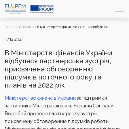
Головна
/
Новини
/
В Міністерстві фінансів України відбулася...
17.12.2021
В Міністерстві фінансів України
відбулася партнерська зустріч,
присвячена обговоренню
підсумків поточного року та
планів на 2022 рік
Міністерство фінансів України
за підтримки
заступника Міністра фінансів України Світлани
Воробей провело партнерську зустріч,
присвячену обговоренню підсумків роботи
Міністерства фінансів, а також основних ініціатив