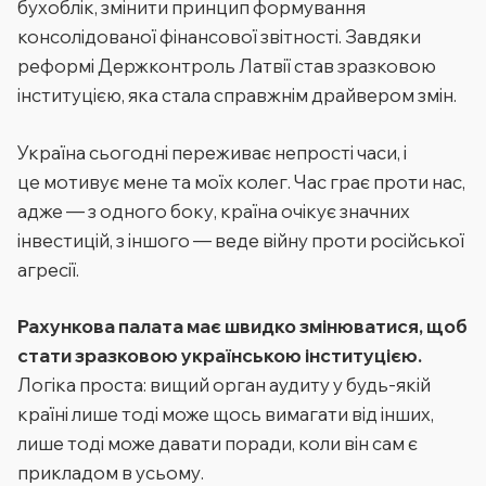
бухоблік, змінити принцип формування
консолідованої фінансової звітності. Завдяки
реформі Держконтроль Латвії став зразковою
інституцією, яка стала справжнім драйвером змін.
Україна сьогодні переживає непрості часи, і
це мотивує мене та моїх колег. Час грає проти нас,
адже — з одного боку, країна очікує значних
інвестицій, з іншого — веде війну проти російської
агресії.
Рахункова палата має швидко змінюватися, щоб
стати зразковою українською інституцією.
Логіка проста: вищий орган аудиту у будь-якій
країні лише тоді може щось вимагати від інших,
лише тоді може давати поради, коли він сам є
прикладом в усьому.