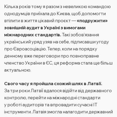
Кілька років тому я разом з невеликою командою
однодумців приїхала до Києва, щоб допомогти
втілити в життя цікавий проєкт —
«подружити»
зовнішній аудит в Україні з вимогами
міжнародних стандартів.
Такі зобов’язання
український уряд узяв на себе, підписавши угоду
про Євроасоціацію. Тепер, коли на порядку
денному вже переговори про повноправне
членство України в ЄС, ця реформа стала ще більш
актуальною.
Свого часу я пройшла схожий шлях в Латвії.
За три роки Латвії вдалося відійти від державного
контролю, перейти на міжнародні стандарти
у роботі аудиторів та впровадити сучасні ІТ
інструменти. Латвія змогла налагодити державний