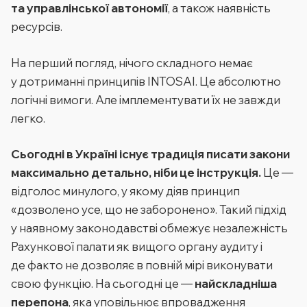
та управлінської автономії
, а також наявність
ресурсів.
На перший погляд, нічого складного немає
у дотриманні принципів INTOSAI. Це абсолютно
логічні вимоги. Але імплементувати їх не завжди
легко.
Сьогодні в Україні існує традиція писати закони
максимально детально, ніби це інструкція.
Це —
відголос минулого, у якому діяв принцип
«дозволено усе, що не заборонено». Такий підхід
у наявному законодавстві обмежує незалежність
Рахункової палати як вищого органу аудиту і
де факто не дозволяє в повній мірі виконувати
свою функцію. На сьогодні це —
найскладніша
перепона
, яка уповільнює впровадження