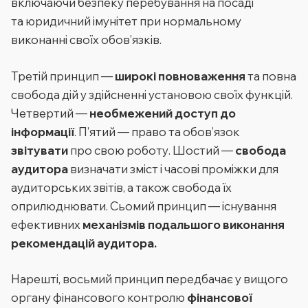
включаючи безпеку перебування на посаді
та юридичний імунітет при нормальному
виконанні своїх обов’язків.
Третій принцип —
широкі повноваження
та повна
свобода дій у здійсненні установою своїх функцій.
Четвертий —
необмежений доступ до
інформації
. П’ятий — право та обов’язок
звітувати
про свою роботу. Шостий —
свобода
аудитора
визначати зміст і часові проміжки для
аудиторських звітів, а також свобода їх
оприлюднювати. Сьомий принцип — існування
ефективних
механізмів подальшого виконання
рекомендацій аудитора.
Нарешті, восьмий принцип передбачає у вищого
органу фінансового контролю
фінансової